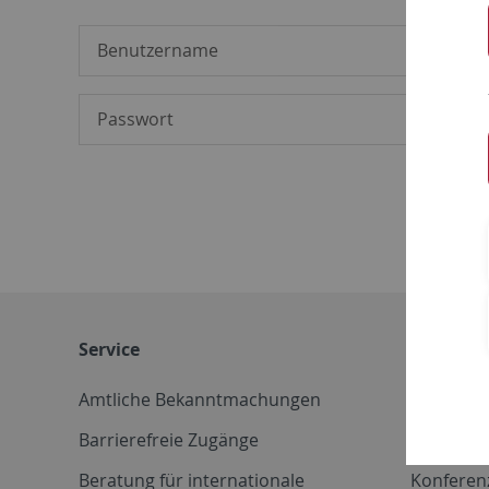
Service
Weitere 
Amtliche Bekanntmachungen
Betriebs
Barrierefreie Zugänge
CD-Vorla
Beratung für internationale
Konferen