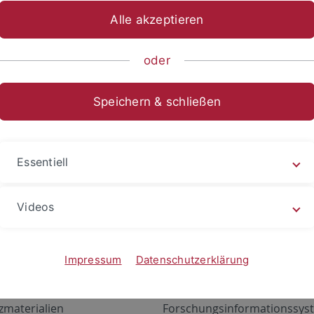
Alle akzeptieren
oder
Speichern & schließen
Essentiell
Videos
Angebote
Portale
zustand Netzwerk
ALMA
Impressum
Datenschutzerklärung
gen
Exchange Mail (OWA)
zmaterialien
Forschungsinformationssyst