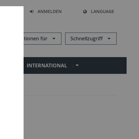
HEN
ANMELDEN
LANGUAGE
Informationen für
Schnellzugriff
N
INTERNATIONAL