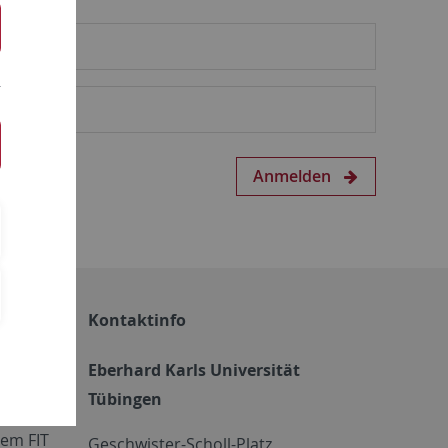
Anmelden
Kontaktinfo
Eberhard Karls Universität
Tübingen
em FIT
Geschwister-Scholl-Platz