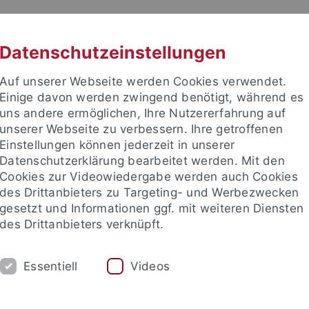
RACHE
UNI A-Z
KONTAKT
SUC
Datenschutzeinstellungen
Auf unserer Webseite werden Cookies verwendet.
Einige davon werden zwingend benötigt, während es
uns andere ermöglichen, Ihre Nutzererfahrung auf
unserer Webseite zu verbessern. Ihre getroffenen
TUDIUM
Einstellungen können jederzeit in unserer
FORSCHUNG
EINRICHTUNGE
Datenschutzerklärung bearbeitet werden. Mit den
Cookies zur Videowiedergabe werden auch Cookies
des Drittanbieters zu Targeting- und Werbezwecken
gesetzt und Informationen ggf. mit weiteren Diensten
des Drittanbieters verknüpft.
Essentiell
Videos
t an um sich anzumelden: