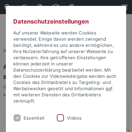
Direkt
Direkt
zum
zur
Inhalt
Fußleiste
Datenschutzeinstellungen
Auf unserer Webseite werden Cookies
verwendet. Einige davon werden zwingend
benötigt, während es uns andere ermöglichen,
Sie sind hier:
Startseite
Ihre Nutzererfahrung auf unserer Webseite zu
verbessern. Ihre getroffenen Einstellungen
können jederzeit in unserer
Anmelden
Datenschutzerklärung bearbeitet werden. Mit
Benutzeranmeldung
den Cookies zur Videowiedergabe werden auch
Cookies des Drittanbieters zu Targeting- und
Geben Sie Ihren Benutzernamen und Ihr Passwort an um sich
Werbezwecken gesetzt und Informationen ggf.
anzumelden:
mit weiteren Diensten des Drittanbieters
verknüpft.
Essentiell
Videos