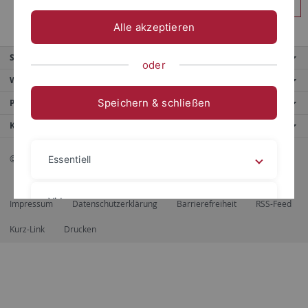
Anmelden
Alle akzeptieren
Service
oder
Weitere Angebote
Speichern & schließen
Portale
Kontaktinfo
© 2026 Eberhard Karls Universität Tübingen, Tübingen
Essentiell
Videos
Impressum
Datenschutzerklärung
Barrierefreiheit
RSS-Feed
Kurz-Link
Drucken
Impressum
Datenschutzerklärung