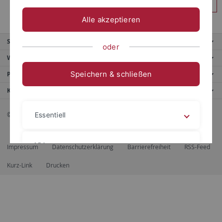
Anmelden
Alle akzeptieren
Service
oder
Weitere Angebote
Speichern & schließen
Portale
Kontaktinfo
© 2026 Eberhard Karls Universität Tübingen, Tübingen
Essentiell
Videos
Impressum
Datenschutzerklärung
Barrierefreiheit
RSS-Feed
Kurz-Link
Drucken
Impressum
Datenschutzerklärung