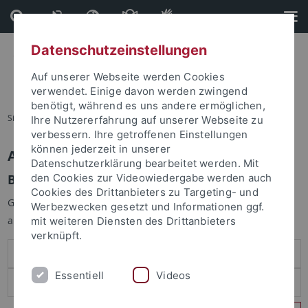
Direkt
Direkt
zum
zur
Inhalt
Fußleiste
Datenschutzeinstellungen
Auf unserer Webseite werden Cookies
verwendet. Einige davon werden zwingend
benötigt, während es uns andere ermöglichen,
Sie sind hier:
Startseite
Ihre Nutzererfahrung auf unserer Webseite zu
verbessern. Ihre getroffenen Einstellungen
können jederzeit in unserer
Anmelden
Datenschutzerklärung bearbeitet werden. Mit
Benutzeranmeldung
den Cookies zur Videowiedergabe werden auch
Cookies des Drittanbieters zu Targeting- und
Geben Sie Ihren Benutzernamen und Ihr Passwort an um sich
Werbezwecken gesetzt und Informationen ggf.
anzumelden:
mit weiteren Diensten des Drittanbieters
verknüpft.
Essentiell
Videos