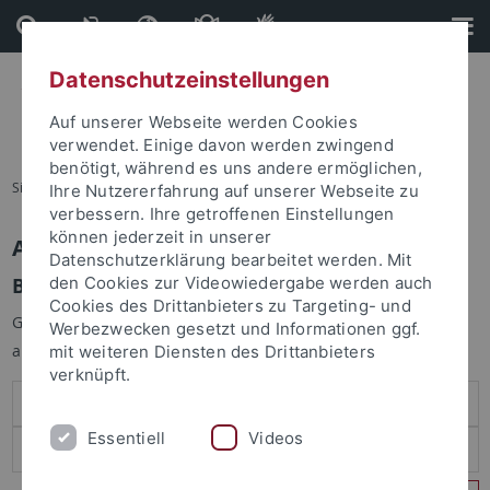
Direkt
Direkt
zum
zur
Inhalt
Fußleiste
Datenschutzeinstellungen
Auf unserer Webseite werden Cookies
verwendet. Einige davon werden zwingend
benötigt, während es uns andere ermöglichen,
Sie sind hier:
Startseite
Ihre Nutzererfahrung auf unserer Webseite zu
verbessern. Ihre getroffenen Einstellungen
können jederzeit in unserer
Anmelden
Datenschutzerklärung bearbeitet werden. Mit
Benutzeranmeldung
den Cookies zur Videowiedergabe werden auch
Cookies des Drittanbieters zu Targeting- und
Geben Sie Ihren Benutzernamen und Ihr Passwort an um sich
Werbezwecken gesetzt und Informationen ggf.
anzumelden:
mit weiteren Diensten des Drittanbieters
verknüpft.
Essentiell
Videos