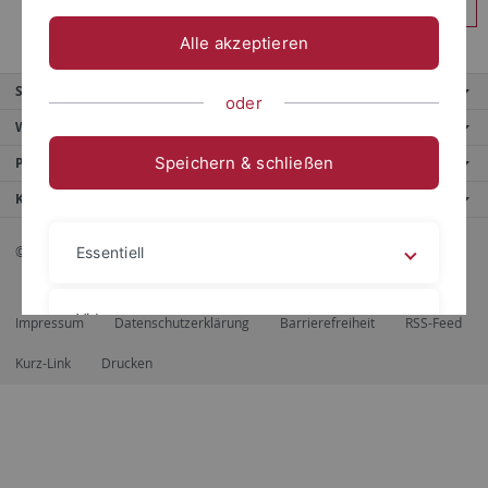
Anmelden
Alle akzeptieren
Service
oder
Weitere Angebote
Speichern & schließen
Portale
Kontaktinfo
© 2026 Eberhard Karls Universität Tübingen, Tübingen
Essentiell
Videos
Impressum
Datenschutzerklärung
Barrierefreiheit
RSS-Feed
Kurz-Link
Drucken
Impressum
Datenschutzerklärung