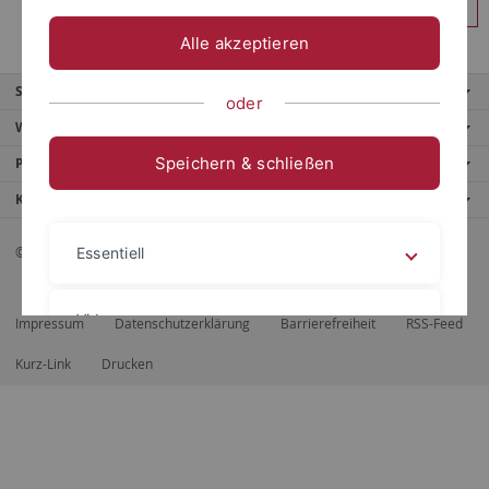
Anmelden
Alle akzeptieren
Service
oder
Weitere Angebote
Speichern & schließen
Portale
Kontaktinfo
© 2026 Eberhard Karls Universität Tübingen, Tübingen
Essentiell
Videos
Impressum
Datenschutzerklärung
Barrierefreiheit
RSS-Feed
Kurz-Link
Drucken
Impressum
Datenschutzerklärung