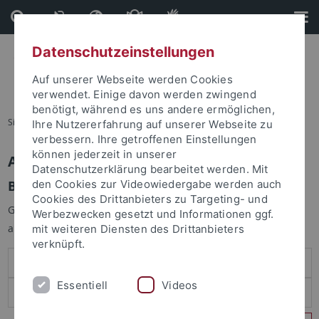
Direkt
Direkt
zum
zur
Inhalt
Fußleiste
Datenschutzeinstellungen
Auf unserer Webseite werden Cookies
verwendet. Einige davon werden zwingend
benötigt, während es uns andere ermöglichen,
Sie sind hier:
Startseite
Ihre Nutzererfahrung auf unserer Webseite zu
verbessern. Ihre getroffenen Einstellungen
können jederzeit in unserer
Anmelden
Datenschutzerklärung bearbeitet werden. Mit
Benutzeranmeldung
den Cookies zur Videowiedergabe werden auch
Cookies des Drittanbieters zu Targeting- und
Geben Sie Ihren Benutzernamen und Ihr Passwort an um sich
Werbezwecken gesetzt und Informationen ggf.
anzumelden:
mit weiteren Diensten des Drittanbieters
verknüpft.
Essentiell
Videos