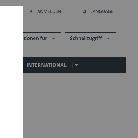
HEN
ANMELDEN
LANGUAGE
Informationen für
Schnellzugriff
N
INTERNATIONAL