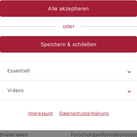
Alle akzeptieren
oder
Speichern & schließen
Essentiell
Videos
Angebote
Portale
zustand Netzwerk
ALMA
Impressum
Datenschutzerklärung
gen
Exchange Mail (OWA)
zmaterialien
Forschungsinformationssyst