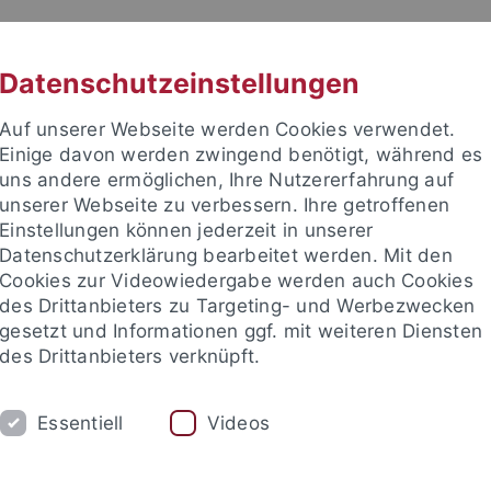
RACHE
UNI A-Z
KONTAKT
SUC
Datenschutzeinstellungen
Auf unserer Webseite werden Cookies verwendet.
Einige davon werden zwingend benötigt, während es
uns andere ermöglichen, Ihre Nutzererfahrung auf
unserer Webseite zu verbessern. Ihre getroffenen
TUDIUM
Einstellungen können jederzeit in unserer
FORSCHUNG
EINRICHTUNGE
Datenschutzerklärung bearbeitet werden. Mit den
Cookies zur Videowiedergabe werden auch Cookies
des Drittanbieters zu Targeting- und Werbezwecken
gesetzt und Informationen ggf. mit weiteren Diensten
des Drittanbieters verknüpft.
Essentiell
Videos
t an um sich anzumelden: