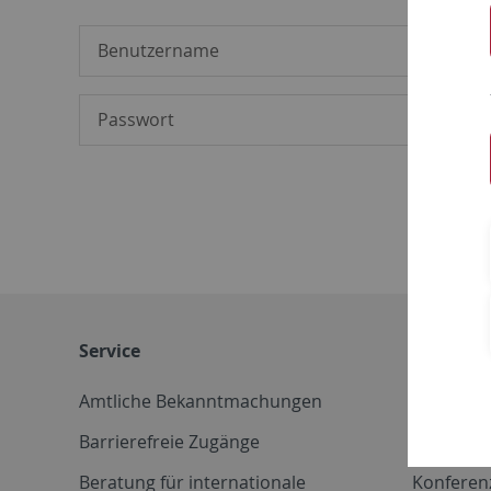
Service
Weitere 
Amtliche Bekanntmachungen
Betriebs
Barrierefreie Zugänge
CD-Vorla
Beratung für internationale
Konferen