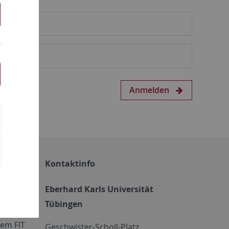
Anmelden
Kontaktinfo
Eberhard Karls Universität
Tübingen
em FIT
Geschwister-Scholl-Platz