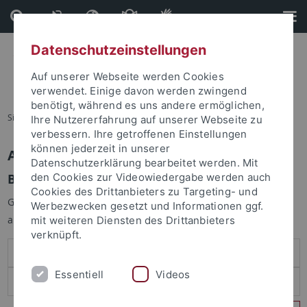
Direkt
Direkt
zum
zur
Inhalt
Fußleiste
Datenschutzeinstellungen
Auf unserer Webseite werden Cookies
verwendet. Einige davon werden zwingend
benötigt, während es uns andere ermöglichen,
Sie sind hier:
Startseite
Ihre Nutzererfahrung auf unserer Webseite zu
verbessern. Ihre getroffenen Einstellungen
können jederzeit in unserer
Anmelden
Datenschutzerklärung bearbeitet werden. Mit
Benutzeranmeldung
den Cookies zur Videowiedergabe werden auch
Cookies des Drittanbieters zu Targeting- und
Geben Sie Ihren Benutzernamen und Ihr Passwort an um sich
Werbezwecken gesetzt und Informationen ggf.
anzumelden:
mit weiteren Diensten des Drittanbieters
verknüpft.
Essentiell
Videos