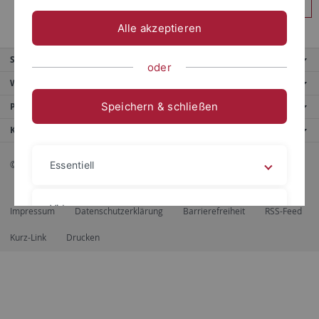
Anmelden
Alle akzeptieren
Service
oder
Weitere Angebote
Speichern & schließen
Portale
Kontaktinfo
© 2026 Eberhard Karls Universität Tübingen, Tübingen
Essentiell
Videos
Impressum
Datenschutzerklärung
Barrierefreiheit
RSS-Feed
Kurz-Link
Drucken
Impressum
Datenschutzerklärung