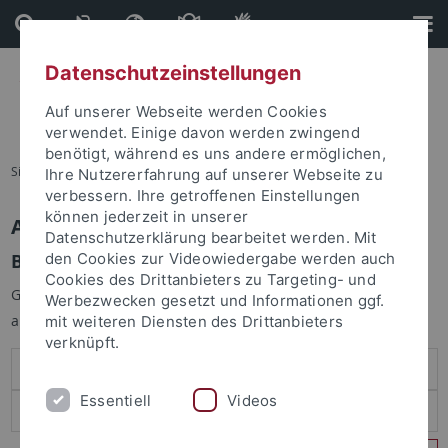
Direkt
Direkt
zum
zur
Inhalt
Fußleiste
Datenschutzeinstellungen
Auf unserer Webseite werden Cookies
verwendet. Einige davon werden zwingend
benötigt, während es uns andere ermöglichen,
Sie sind hier:
Startseite
Ihre Nutzererfahrung auf unserer Webseite zu
verbessern. Ihre getroffenen Einstellungen
können jederzeit in unserer
Anmelden
Datenschutzerklärung bearbeitet werden. Mit
Benutzeranmeldung
den Cookies zur Videowiedergabe werden auch
Cookies des Drittanbieters zu Targeting- und
Geben Sie Ihren Benutzernamen und Ihr Passwort an um sich
Werbezwecken gesetzt und Informationen ggf.
anzumelden:
mit weiteren Diensten des Drittanbieters
verknüpft.
Essentiell
Videos