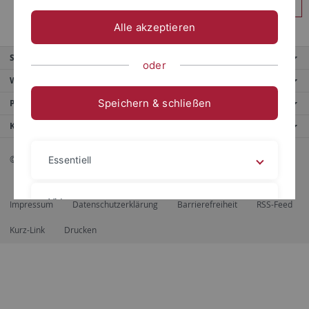
Anmelden
Alle akzeptieren
Service
oder
Weitere Angebote
Speichern & schließen
Portale
Kontaktinfo
© 2026 Eberhard Karls Universität Tübingen, Tübingen
Essentiell
Videos
Impressum
Datenschutzerklärung
Barrierefreiheit
RSS-Feed
Kurz-Link
Drucken
Impressum
Datenschutzerklärung