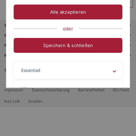
Anmelden
Alle akzeptieren
Service
oder
Weitere Angebote
Speichern & schließen
Portale
Kontaktinfo
© 2026 Eberhard Karls Universität Tübingen, Tübingen
Essentiell
Videos
Impressum
Datenschutzerklärung
Barrierefreiheit
RSS-Feed
Kurz-Link
Drucken
Impressum
Datenschutzerklärung