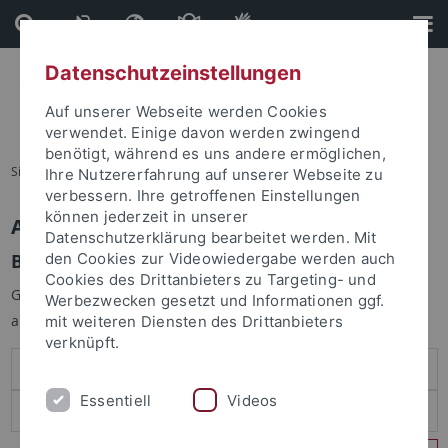
Direkt
Direkt
zum
zur
Inhalt
Fußleiste
Datenschutzeinstellungen
Auf unserer Webseite werden Cookies
verwendet. Einige davon werden zwingend
benötigt, während es uns andere ermöglichen,
Sie sind hier:
Startseite
Ihre Nutzererfahrung auf unserer Webseite zu
verbessern. Ihre getroffenen Einstellungen
können jederzeit in unserer
Anmelden
Datenschutzerklärung bearbeitet werden. Mit
Benutzeranmeldung
den Cookies zur Videowiedergabe werden auch
Cookies des Drittanbieters zu Targeting- und
Geben Sie Ihren Benutzernamen und Ihr Passwort an um sich
Werbezwecken gesetzt und Informationen ggf.
anzumelden:
mit weiteren Diensten des Drittanbieters
verknüpft.
Essentiell
Videos