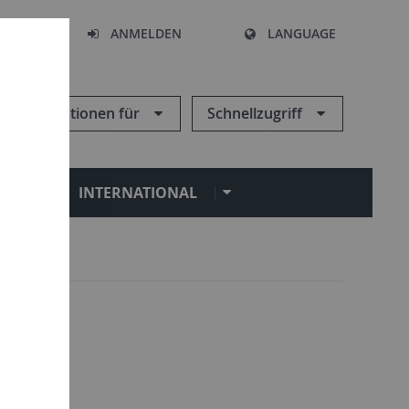
HEN
ANMELDEN
LANGUAGE
Informationen für
Schnellzugriff
N
INTERNATIONAL