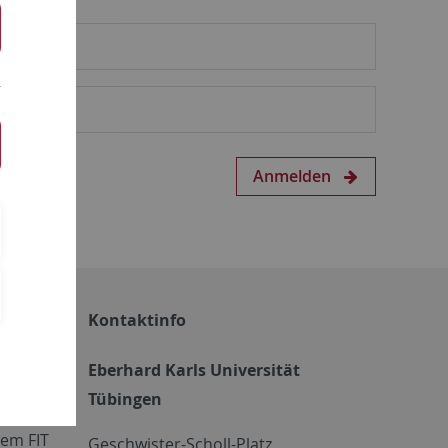
Anmelden
Kontaktinfo
Eberhard Karls Universität
Tübingen
em FIT
Geschwister-Scholl-Platz