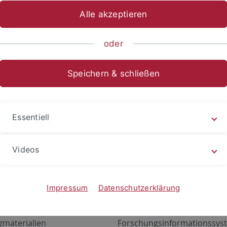
Alle akzeptieren
oder
Speichern & schließen
Essentiell
Videos
Angebote
Portale
zustand Netzwerk
ALMA
Impressum
Datenschutzerklärung
gen
Exchange Mail (OWA)
zmaterialien
Forschungsinformationssyst