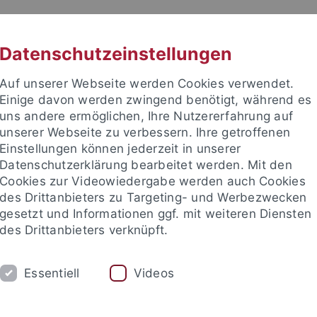
RACHE
UNI A-Z
KONTAKT
SUC
Datenschutzeinstellungen
Auf unserer Webseite werden Cookies verwendet.
Einige davon werden zwingend benötigt, während es
uns andere ermöglichen, Ihre Nutzererfahrung auf
unserer Webseite zu verbessern. Ihre getroffenen
TUDIUM
Einstellungen können jederzeit in unserer
FORSCHUNG
EINRICHTUNGE
Datenschutzerklärung bearbeitet werden. Mit den
Cookies zur Videowiedergabe werden auch Cookies
des Drittanbieters zu Targeting- und Werbezwecken
gesetzt und Informationen ggf. mit weiteren Diensten
des Drittanbieters verknüpft.
Essentiell
Videos
t an um sich anzumelden: