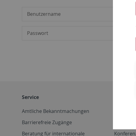
Service
Weitere 
Amtliche Bekanntmachungen
Betriebs
Barrierefreie Zugänge
CD-Vorla
Beratung für internationale
Konferen