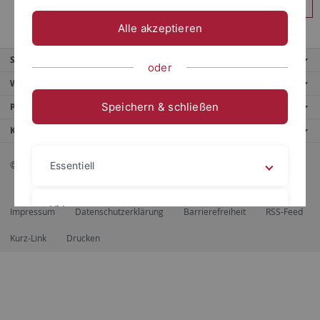
Anmelden
Alle akzeptieren
Service
oder
Weitere Angebote
Speichern & schließen
Portale
Kontaktinfo
© 2026 Eberhard Karls Universität Tübingen, Tübingen
Essentiell
Videos
Impressum
Datenschutzerklärung
Barrierefreiheit
RSS-Feed
Kurz-Link
Drucken
Impressum
Datenschutzerklärung