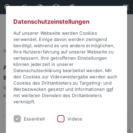
Direkt
Direkt
zum
zur
Inhalt
Fußleiste
Datenschutzeinstellungen
Auf unserer Webseite werden Cookies
verwendet. Einige davon werden zwingend
benötigt, während es uns andere ermöglichen,
Sie sind hier:
Startseite
Ihre Nutzererfahrung auf unserer Webseite zu
verbessern. Ihre getroffenen Einstellungen
können jederzeit in unserer
Anmelden
Datenschutzerklärung bearbeitet werden. Mit
Benutzeranmeldung
den Cookies zur Videowiedergabe werden auch
Cookies des Drittanbieters zu Targeting- und
Geben Sie Ihren Benutzernamen und Ihr Passwort an um sich
Werbezwecken gesetzt und Informationen ggf.
anzumelden:
mit weiteren Diensten des Drittanbieters
verknüpft.
Essentiell
Videos