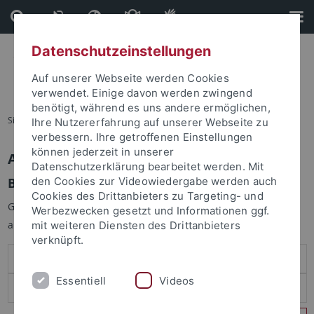
Direkt
Direkt
zum
zur
Inhalt
Fußleiste
Datenschutzeinstellungen
Auf unserer Webseite werden Cookies
verwendet. Einige davon werden zwingend
benötigt, während es uns andere ermöglichen,
Sie sind hier:
Startseite
Ihre Nutzererfahrung auf unserer Webseite zu
verbessern. Ihre getroffenen Einstellungen
können jederzeit in unserer
Anmelden
Datenschutzerklärung bearbeitet werden. Mit
Benutzeranmeldung
den Cookies zur Videowiedergabe werden auch
Cookies des Drittanbieters zu Targeting- und
Geben Sie Ihren Benutzernamen und Ihr Passwort an um sich
Werbezwecken gesetzt und Informationen ggf.
anzumelden:
mit weiteren Diensten des Drittanbieters
verknüpft.
Essentiell
Videos