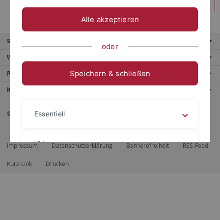
Anmelden
Alle akzeptieren
Service
oder
Weitere Angebote
Speichern & schließen
Portale
Kontaktinfo
© 2026 Eberhard Karls Universität Tübingen, Tübingen
Essentiell
Videos
Impressum
Datenschutzerklärung
Barrierefreiheit
RSS-Feed
Kurz-Link
Drucken
Impressum
Datenschutzerklärung