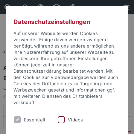
Direkt
Direkt
zum
zur
Inhalt
Fußleiste
Datenschutzeinstellungen
Auf unserer Webseite werden Cookies
verwendet. Einige davon werden zwingend
benötigt, während es uns andere ermöglichen,
Sie sind hier:
Startseite
Ihre Nutzererfahrung auf unserer Webseite zu
verbessern. Ihre getroffenen Einstellungen
können jederzeit in unserer
Anmelden
Datenschutzerklärung bearbeitet werden. Mit
Benutzeranmeldung
den Cookies zur Videowiedergabe werden auch
Cookies des Drittanbieters zu Targeting- und
Geben Sie Ihren Benutzernamen und Ihr Passwort an um sich
Werbezwecken gesetzt und Informationen ggf.
anzumelden:
mit weiteren Diensten des Drittanbieters
verknüpft.
Essentiell
Videos