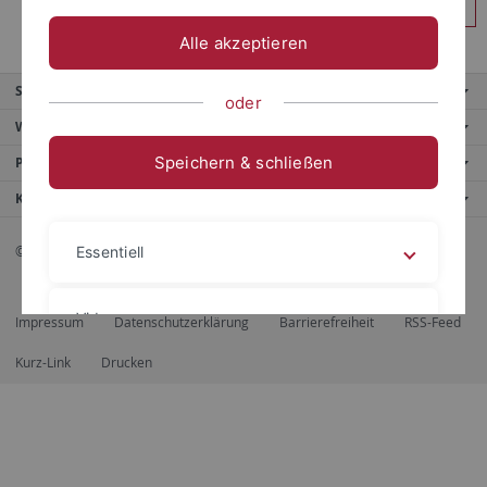
Anmelden
Alle akzeptieren
Service
oder
Weitere Angebote
Speichern & schließen
Portale
Kontaktinfo
© 2026 Eberhard Karls Universität Tübingen, Tübingen
Essentiell
Videos
Impressum
Datenschutzerklärung
Barrierefreiheit
RSS-Feed
Kurz-Link
Drucken
Impressum
Datenschutzerklärung