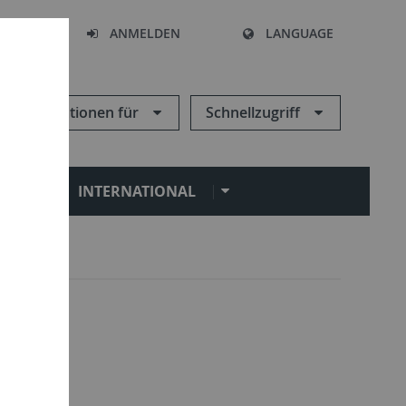
HEN
ANMELDEN
LANGUAGE
Informationen für
Schnellzugriff
N
INTERNATIONAL