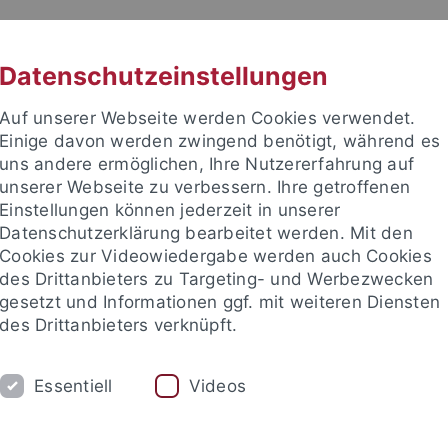
RACHE
UNI A-Z
KONTAKT
SUC
Datenschutzeinstellungen
Auf unserer Webseite werden Cookies verwendet.
Einige davon werden zwingend benötigt, während es
uns andere ermöglichen, Ihre Nutzererfahrung auf
unserer Webseite zu verbessern. Ihre getroffenen
TUDIUM
Einstellungen können jederzeit in unserer
FORSCHUNG
EINRICHTUNGE
Datenschutzerklärung bearbeitet werden. Mit den
Cookies zur Videowiedergabe werden auch Cookies
des Drittanbieters zu Targeting- und Werbezwecken
gesetzt und Informationen ggf. mit weiteren Diensten
des Drittanbieters verknüpft.
Essentiell
Videos
t an um sich anzumelden: