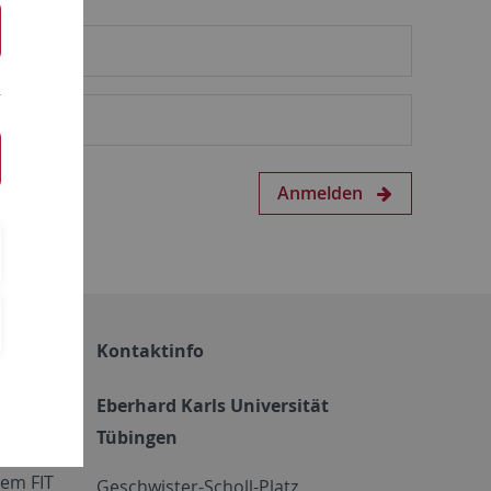
Anmelden
Kontaktinfo
Eberhard Karls Universität
Tübingen
em FIT
Geschwister-Scholl-Platz