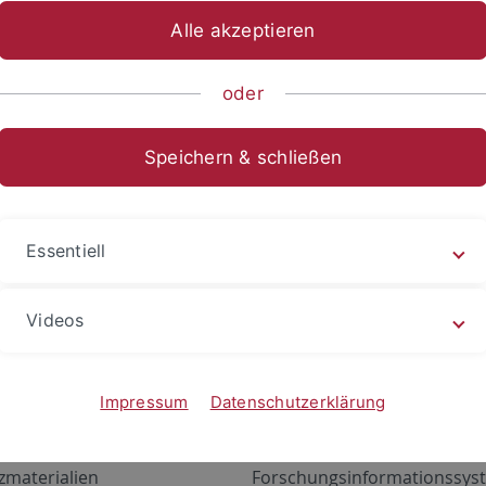
Alle akzeptieren
oder
Speichern & schließen
Essentiell
Videos
Angebote
Portale
zustand Netzwerk
ALMA
Impressum
Datenschutzerklärung
gen
Exchange Mail (OWA)
zmaterialien
Forschungsinformationssyst