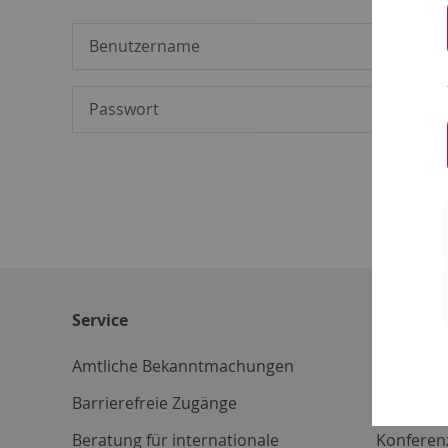
Service
Weitere 
Amtliche Bekanntmachungen
Betriebs
Barrierefreie Zugänge
CD-Vorla
Beratung für internationale
Konferen