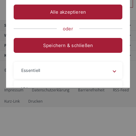
Anmelden
Alle akzeptieren
Service
oder
Weitere Angebote
Speichern & schließen
Portale
Kontaktinfo
© 2026 Eberhard Karls Universität Tübingen, Tübingen
Essentiell
Videos
Impressum
Datenschutzerklärung
Barrierefreiheit
RSS-Feed
Kurz-Link
Drucken
Impressum
Datenschutzerklärung