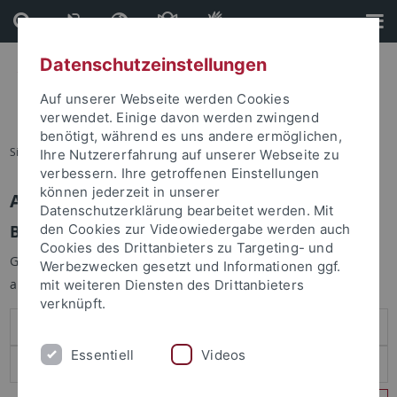
Direkt
Direkt
zum
zur
Inhalt
Fußleiste
Datenschutzeinstellungen
Auf unserer Webseite werden Cookies
verwendet. Einige davon werden zwingend
benötigt, während es uns andere ermöglichen,
Sie sind hier:
Startseite
Ihre Nutzererfahrung auf unserer Webseite zu
verbessern. Ihre getroffenen Einstellungen
können jederzeit in unserer
Anmelden
Datenschutzerklärung bearbeitet werden. Mit
Benutzeranmeldung
den Cookies zur Videowiedergabe werden auch
Cookies des Drittanbieters zu Targeting- und
Geben Sie Ihren Benutzernamen und Ihr Passwort an um sich
Werbezwecken gesetzt und Informationen ggf.
anzumelden:
mit weiteren Diensten des Drittanbieters
verknüpft.
Essentiell
Videos