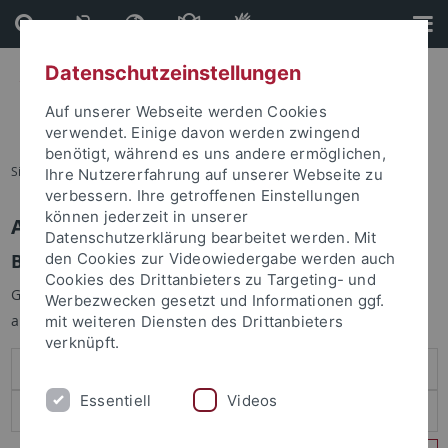
Direkt
Direkt
zum
zur
Inhalt
Fußleiste
Datenschutzeinstellungen
Auf unserer Webseite werden Cookies
verwendet. Einige davon werden zwingend
benötigt, während es uns andere ermöglichen,
Sie sind hier:
Startseite
Ihre Nutzererfahrung auf unserer Webseite zu
verbessern. Ihre getroffenen Einstellungen
können jederzeit in unserer
Anmelden
Datenschutzerklärung bearbeitet werden. Mit
Benutzeranmeldung
den Cookies zur Videowiedergabe werden auch
Cookies des Drittanbieters zu Targeting- und
Geben Sie Ihren Benutzernamen und Ihr Passwort an um sich
Werbezwecken gesetzt und Informationen ggf.
anzumelden:
mit weiteren Diensten des Drittanbieters
verknüpft.
Essentiell
Videos