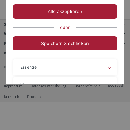
Anmelden
Alle akzeptieren
Service
oder
Weitere Angebote
Speichern & schließen
Portale
Kontaktinfo
© 2026 Eberhard Karls Universität Tübingen, Tübingen
Essentiell
Videos
Impressum
Datenschutzerklärung
Barrierefreiheit
RSS-Feed
Kurz-Link
Drucken
Impressum
Datenschutzerklärung