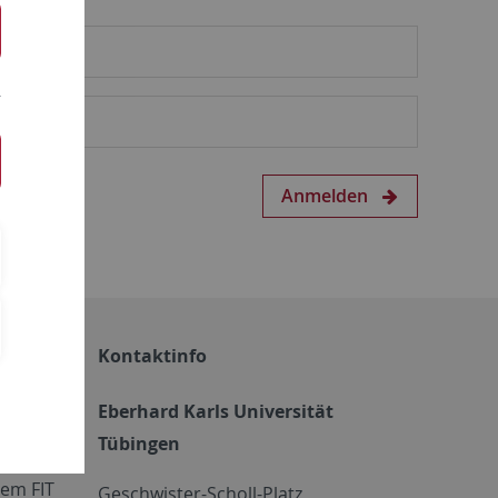
Anmelden
Kontaktinfo
Eberhard Karls Universität
Tübingen
em FIT
Geschwister-Scholl-Platz