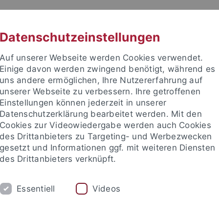
RACHE
UNI A-Z
KONTAKT
SUC
Datenschutzeinstellungen
Auf unserer Webseite werden Cookies verwendet.
Einige davon werden zwingend benötigt, während es
uns andere ermöglichen, Ihre Nutzererfahrung auf
unserer Webseite zu verbessern. Ihre getroffenen
TUDIUM
Einstellungen können jederzeit in unserer
FORSCHUNG
EINRICHTUNGE
Datenschutzerklärung bearbeitet werden. Mit den
Cookies zur Videowiedergabe werden auch Cookies
des Drittanbieters zu Targeting- und Werbezwecken
gesetzt und Informationen ggf. mit weiteren Diensten
des Drittanbieters verknüpft.
Essentiell
Videos
t an um sich anzumelden: