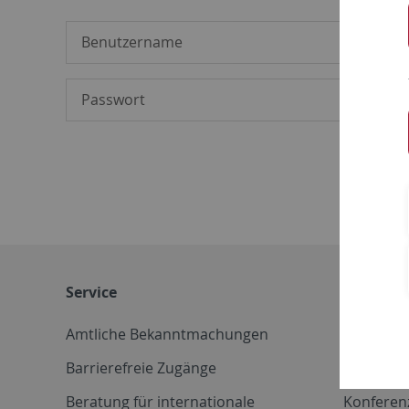
Service
Weitere 
Amtliche Bekanntmachungen
Betriebs
Barrierefreie Zugänge
CD-Vorla
Beratung für internationale
Konferen