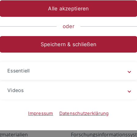
Alle akzeptieren
oder
Speichern & schließen
Essentiell
Videos
Angebote
Portale
zustand Netzwerk
ALMA
Impressum
Datenschutzerklärung
gen
Exchange Mail (OWA)
zmaterialien
Forschungsinformationssyst