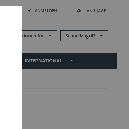
HEN
ANMELDEN
LANGUAGE
Informationen für
Schnellzugriff
N
INTERNATIONAL