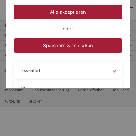
Anmelden
Alle akzeptieren
Service
oder
Weitere Angebote
Speichern & schließen
Portale
Kontaktinfo
© 2026 Eberhard Karls Universität Tübingen, Tübingen
Essentiell
Videos
Impressum
Datenschutzerklärung
Barrierefreiheit
RSS-Feed
Kurz-Link
Drucken
Impressum
Datenschutzerklärung