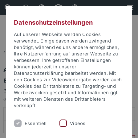
Direkt
Direkt
zum
zur
Inhalt
Fußleiste
Datenschutzeinstellungen
Auf unserer Webseite werden Cookies
verwendet. Einige davon werden zwingend
benötigt, während es uns andere ermöglichen,
Sie sind hier:
Startseite
Ihre Nutzererfahrung auf unserer Webseite zu
verbessern. Ihre getroffenen Einstellungen
können jederzeit in unserer
Anmelden
Datenschutzerklärung bearbeitet werden. Mit
Benutzeranmeldung
den Cookies zur Videowiedergabe werden auch
Cookies des Drittanbieters zu Targeting- und
Geben Sie Ihren Benutzernamen und Ihr Passwort an um sich
Werbezwecken gesetzt und Informationen ggf.
anzumelden:
mit weiteren Diensten des Drittanbieters
verknüpft.
Essentiell
Videos