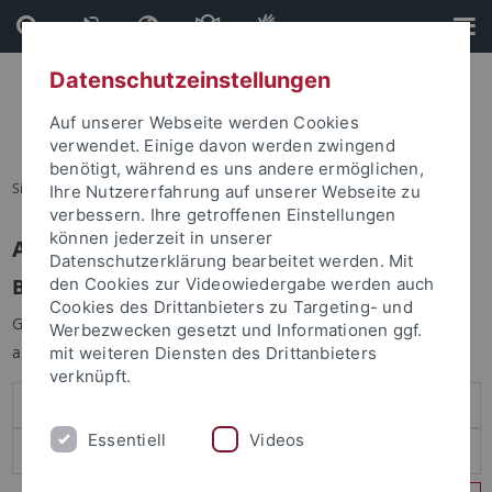
Direkt
Direkt
zum
zur
Inhalt
Fußleiste
Datenschutzeinstellungen
Auf unserer Webseite werden Cookies
verwendet. Einige davon werden zwingend
benötigt, während es uns andere ermöglichen,
Sie sind hier:
Startseite
Ihre Nutzererfahrung auf unserer Webseite zu
verbessern. Ihre getroffenen Einstellungen
können jederzeit in unserer
Anmelden
Datenschutzerklärung bearbeitet werden. Mit
Benutzeranmeldung
den Cookies zur Videowiedergabe werden auch
Cookies des Drittanbieters zu Targeting- und
Geben Sie Ihren Benutzernamen und Ihr Passwort an um sich
Werbezwecken gesetzt und Informationen ggf.
anzumelden:
mit weiteren Diensten des Drittanbieters
verknüpft.
Essentiell
Videos