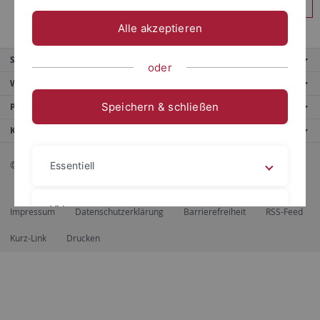
Anmelden
Alle akzeptieren
Service
oder
Weitere Angebote
Speichern & schließen
Portale
Kontaktinfo
© 2026 Eberhard Karls Universität Tübingen, Tübingen
Essentiell
Videos
Impressum
Datenschutzerklärung
Barrierefreiheit
RSS-Feed
Kurz-Link
Drucken
Impressum
Datenschutzerklärung