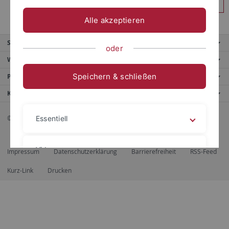
Anmelden
Alle akzeptieren
Service
oder
Weitere Angebote
Speichern & schließen
Portale
Kontaktinfo
© 2026 Eberhard Karls Universität Tübingen, Tübingen
Essentiell
Videos
Impressum
Datenschutzerklärung
Barrierefreiheit
RSS-Feed
Kurz-Link
Drucken
Impressum
Datenschutzerklärung