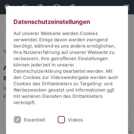
Direkt
Direkt
zum
zur
Inhalt
Fußleiste
Datenschutzeinstellungen
Auf unserer Webseite werden Cookies
verwendet. Einige davon werden zwingend
benötigt, während es uns andere ermöglichen,
Sie sind hier:
Startseite
Ihre Nutzererfahrung auf unserer Webseite zu
verbessern. Ihre getroffenen Einstellungen
können jederzeit in unserer
Anmelden
Datenschutzerklärung bearbeitet werden. Mit
Benutzeranmeldung
den Cookies zur Videowiedergabe werden auch
Cookies des Drittanbieters zu Targeting- und
Geben Sie Ihren Benutzernamen und Ihr Passwort an um sich
Werbezwecken gesetzt und Informationen ggf.
anzumelden:
mit weiteren Diensten des Drittanbieters
verknüpft.
Essentiell
Videos