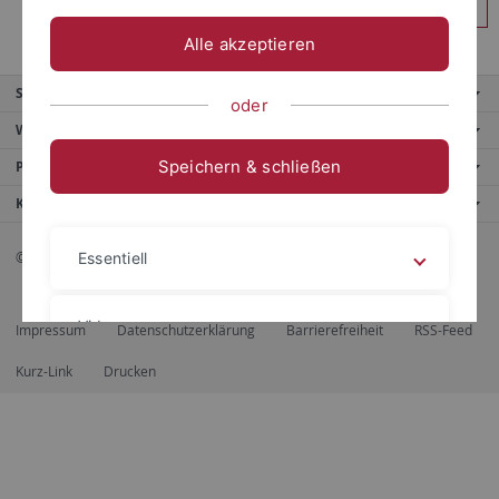
Anmelden
Alle akzeptieren
Service
oder
Weitere Angebote
Speichern & schließen
Portale
Kontaktinfo
© 2026 Eberhard Karls Universität Tübingen, Tübingen
Essentiell
Videos
Impressum
Datenschutzerklärung
Barrierefreiheit
RSS-Feed
Kurz-Link
Drucken
Impressum
Datenschutzerklärung