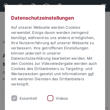
Direkt
Direkt
zum
zur
Inhalt
Fußleiste
Datenschutzeinstellungen
Auf unserer Webseite werden Cookies
verwendet. Einige davon werden zwingend
benötigt, während es uns andere ermöglichen,
Sie sind hier:
Startseite
Ihre Nutzererfahrung auf unserer Webseite zu
verbessern. Ihre getroffenen Einstellungen
können jederzeit in unserer
Anmelden
Datenschutzerklärung bearbeitet werden. Mit
Benutzeranmeldung
den Cookies zur Videowiedergabe werden auch
Cookies des Drittanbieters zu Targeting- und
Geben Sie Ihren Benutzernamen und Ihr Passwort an um sich
Werbezwecken gesetzt und Informationen ggf.
anzumelden:
mit weiteren Diensten des Drittanbieters
verknüpft.
Essentiell
Videos