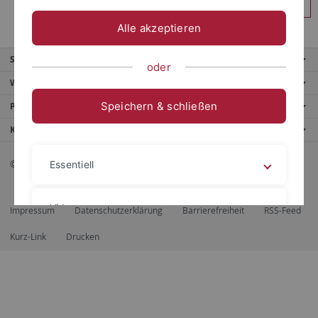
Anmelden
Alle akzeptieren
Service
oder
Weitere Angebote
Speichern & schließen
Portale
Kontaktinfo
© 2026 Eberhard Karls Universität Tübingen, Tübingen
Essentiell
Videos
Impressum
Datenschutzerklärung
Barrierefreiheit
RSS-Feed
Kurz-Link
Drucken
Impressum
Datenschutzerklärung