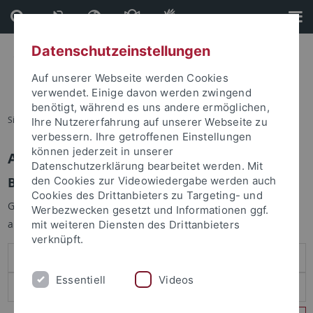
Direkt
Direkt
zum
zur
Inhalt
Fußleiste
Datenschutzeinstellungen
Auf unserer Webseite werden Cookies
verwendet. Einige davon werden zwingend
benötigt, während es uns andere ermöglichen,
Sie sind hier:
Startseite
Ihre Nutzererfahrung auf unserer Webseite zu
verbessern. Ihre getroffenen Einstellungen
können jederzeit in unserer
Anmelden
Datenschutzerklärung bearbeitet werden. Mit
Benutzeranmeldung
den Cookies zur Videowiedergabe werden auch
Cookies des Drittanbieters zu Targeting- und
Geben Sie Ihren Benutzernamen und Ihr Passwort an um sich
Werbezwecken gesetzt und Informationen ggf.
anzumelden:
mit weiteren Diensten des Drittanbieters
verknüpft.
Essentiell
Videos