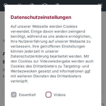
Direkt
Direkt
zum
zur
Inhalt
Fußleiste
Datenschutzeinstellungen
Auf unserer Webseite werden Cookies
verwendet. Einige davon werden zwingend
benötigt, während es uns andere ermöglichen,
Sie sind hier:
Startseite
Ihre Nutzererfahrung auf unserer Webseite zu
verbessern. Ihre getroffenen Einstellungen
können jederzeit in unserer
Anmelden
Datenschutzerklärung bearbeitet werden. Mit
Benutzeranmeldung
den Cookies zur Videowiedergabe werden auch
Cookies des Drittanbieters zu Targeting- und
Geben Sie Ihren Benutzernamen und Ihr Passwort an um sich
Werbezwecken gesetzt und Informationen ggf.
anzumelden:
mit weiteren Diensten des Drittanbieters
verknüpft.
Essentiell
Videos