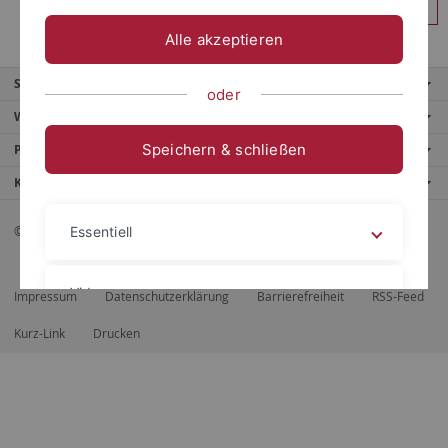
Anmelden
Alle akzeptieren
Service
oder
Weitere Angebote
Speichern & schließen
Portale
Kontaktinfo
© 2026 Eberhard Karls Universität Tübingen, Tübingen
Essentiell
Videos
Impressum
Datenschutzerklärung
Barrierefreiheit
RSS-Feed
Kurz-Link
Drucken
Impressum
Datenschutzerklärung