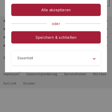
Anmelden
Alle akzeptieren
Service
oder
Weitere Angebote
Speichern & schließen
Portale
Kontaktinfo
© 2026 Eberhard Karls Universität Tübingen, Tübingen
Essentiell
Videos
Impressum
Datenschutzerklärung
Barrierefreiheit
RSS-Feed
Kurz-Link
Drucken
Impressum
Datenschutzerklärung