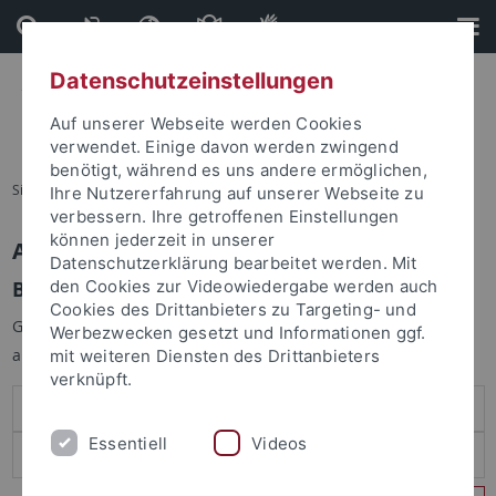
Direkt
Direkt
zum
zur
Inhalt
Fußleiste
Datenschutzeinstellungen
Auf unserer Webseite werden Cookies
verwendet. Einige davon werden zwingend
benötigt, während es uns andere ermöglichen,
Sie sind hier:
Startseite
Ihre Nutzererfahrung auf unserer Webseite zu
verbessern. Ihre getroffenen Einstellungen
können jederzeit in unserer
Anmelden
Datenschutzerklärung bearbeitet werden. Mit
Benutzeranmeldung
den Cookies zur Videowiedergabe werden auch
Cookies des Drittanbieters zu Targeting- und
Geben Sie Ihren Benutzernamen und Ihr Passwort an um sich
Werbezwecken gesetzt und Informationen ggf.
anzumelden:
mit weiteren Diensten des Drittanbieters
verknüpft.
Essentiell
Videos