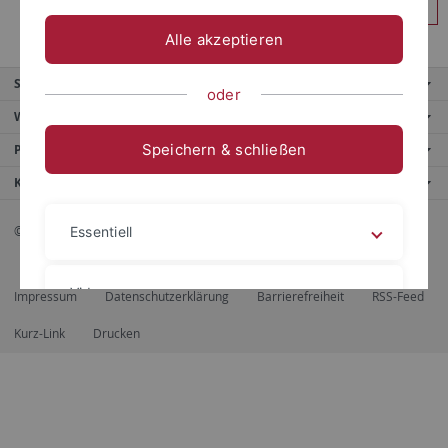
Anmelden
Alle akzeptieren
Service
oder
Weitere Angebote
Speichern & schließen
Portale
Kontaktinfo
© 2026 Eberhard Karls Universität Tübingen, Tübingen
Essentiell
Videos
Impressum
Datenschutzerklärung
Barrierefreiheit
RSS-Feed
Kurz-Link
Drucken
Impressum
Datenschutzerklärung