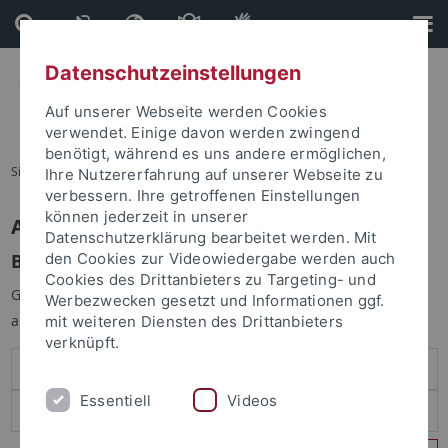
Direkt
Direkt
zum
zur
Inhalt
Fußleiste
Datenschutzeinstellungen
Auf unserer Webseite werden Cookies
verwendet. Einige davon werden zwingend
benötigt, während es uns andere ermöglichen,
Sie sind hier:
Startseite
Ihre Nutzererfahrung auf unserer Webseite zu
verbessern. Ihre getroffenen Einstellungen
können jederzeit in unserer
Anmelden
Datenschutzerklärung bearbeitet werden. Mit
Benutzeranmeldung
den Cookies zur Videowiedergabe werden auch
Cookies des Drittanbieters zu Targeting- und
Geben Sie Ihren Benutzernamen und Ihr Passwort an um sich
Werbezwecken gesetzt und Informationen ggf.
anzumelden:
mit weiteren Diensten des Drittanbieters
verknüpft.
Essentiell
Videos