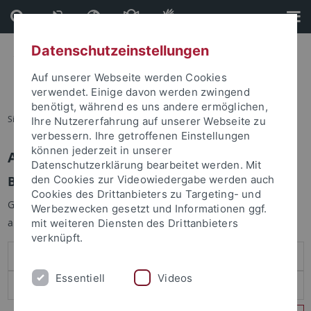
Direkt
Direkt
zum
zur
Inhalt
Fußleiste
Datenschutzeinstellungen
Auf unserer Webseite werden Cookies
verwendet. Einige davon werden zwingend
benötigt, während es uns andere ermöglichen,
Sie sind hier:
Startseite
Ihre Nutzererfahrung auf unserer Webseite zu
verbessern. Ihre getroffenen Einstellungen
können jederzeit in unserer
Anmelden
Datenschutzerklärung bearbeitet werden. Mit
Benutzeranmeldung
den Cookies zur Videowiedergabe werden auch
Cookies des Drittanbieters zu Targeting- und
Geben Sie Ihren Benutzernamen und Ihr Passwort an um sich
Werbezwecken gesetzt und Informationen ggf.
anzumelden:
mit weiteren Diensten des Drittanbieters
verknüpft.
Essentiell
Videos