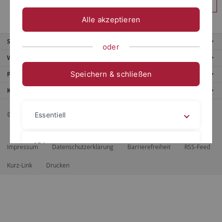
Anmelden
Alle akzeptieren
Service
oder
Weitere Angebote
Speichern & schließen
Portale
Kontaktinfo
© 2026 Eberhard Karls Universität Tübingen, Tübingen
Essentiell
Videos
Impressum
Datenschutzerklärung
Barrierefreiheit
RSS-Feed
Kurz-Link
Drucken
Impressum
Datenschutzerklärung