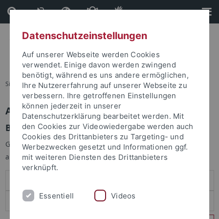
Direkt
Direkt
zum
zur
Inhalt
Fußleiste
Datenschutzeinstellungen
Auf unserer Webseite werden Cookies
verwendet. Einige davon werden zwingend
benötigt, während es uns andere ermöglichen,
Sie sind hier:
Startseite
Ihre Nutzererfahrung auf unserer Webseite zu
verbessern. Ihre getroffenen Einstellungen
können jederzeit in unserer
Anmelden
Datenschutzerklärung bearbeitet werden. Mit
Benutzeranmeldung
den Cookies zur Videowiedergabe werden auch
Cookies des Drittanbieters zu Targeting- und
Geben Sie Ihren Benutzernamen und Ihr Passwort an um sich
Werbezwecken gesetzt und Informationen ggf.
anzumelden:
mit weiteren Diensten des Drittanbieters
verknüpft.
Essentiell
Videos