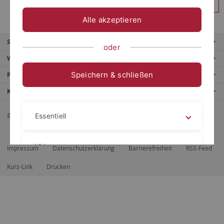
Anmelden
Alle akzeptieren
Service
oder
Weitere Angebote
Speichern & schließen
Portale
Kontaktinfo
© 2026 Eberhard Karls Universität Tübingen, Tübingen
Essentiell
Videos
Impressum
Datenschutzerklärung
Barrierefreiheit
RSS-Feed
Kurz-Link
Drucken
Impressum
Datenschutzerklärung