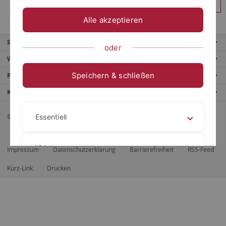
Anmelden
Alle akzeptieren
Service
oder
Weitere Angebote
Speichern & schließen
Portale
Kontaktinfo
© 2026 Eberhard Karls Universität Tübingen, Tübingen
Essentiell
Videos
Impressum
Datenschutzerklärung
Barrierefreiheit
RSS-Feed
Kurz-Link
Drucken
Impressum
Datenschutzerklärung