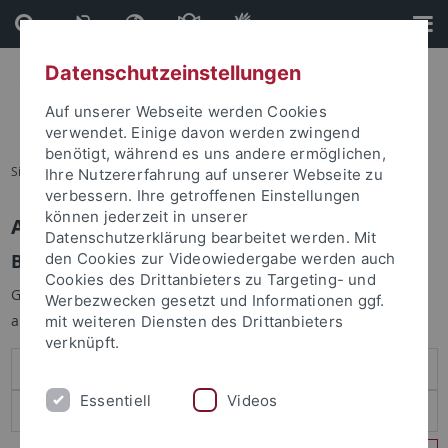
Direkt
Direkt
zum
zur
Inhalt
Fußleiste
Datenschutzeinstellungen
Auf unserer Webseite werden Cookies
verwendet. Einige davon werden zwingend
benötigt, während es uns andere ermöglichen,
Sie sind hier:
Startseite
Ihre Nutzererfahrung auf unserer Webseite zu
verbessern. Ihre getroffenen Einstellungen
können jederzeit in unserer
Anmelden
Datenschutzerklärung bearbeitet werden. Mit
Benutzeranmeldung
den Cookies zur Videowiedergabe werden auch
Cookies des Drittanbieters zu Targeting- und
Geben Sie Ihren Benutzernamen und Ihr Passwort an um sich
Werbezwecken gesetzt und Informationen ggf.
anzumelden:
mit weiteren Diensten des Drittanbieters
verknüpft.
Essentiell
Videos