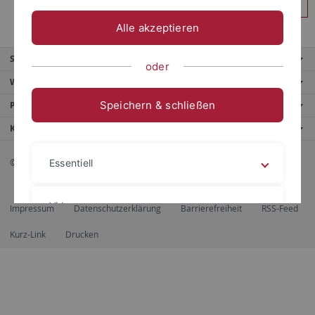
Anmelden
Alle akzeptieren
Service
oder
Weitere Angebote
Speichern & schließen
Portale
Kontaktinfo
© 2026 Eberhard Karls Universität Tübingen, Tübingen
Essentiell
Videos
Impressum
Datenschutzerklärung
Barrierefreiheit
RSS-Feed
Kurz-Link
Drucken
Impressum
Datenschutzerklärung