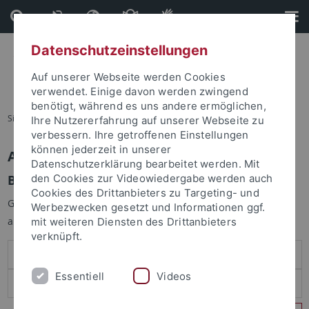
Direkt
Direkt
zum
zur
Inhalt
Fußleiste
Datenschutzeinstellungen
Auf unserer Webseite werden Cookies
verwendet. Einige davon werden zwingend
benötigt, während es uns andere ermöglichen,
Sie sind hier:
Startseite
Ihre Nutzererfahrung auf unserer Webseite zu
verbessern. Ihre getroffenen Einstellungen
können jederzeit in unserer
Anmelden
Datenschutzerklärung bearbeitet werden. Mit
Benutzeranmeldung
den Cookies zur Videowiedergabe werden auch
Cookies des Drittanbieters zu Targeting- und
Geben Sie Ihren Benutzernamen und Ihr Passwort an um sich
Werbezwecken gesetzt und Informationen ggf.
anzumelden:
mit weiteren Diensten des Drittanbieters
verknüpft.
Essentiell
Videos