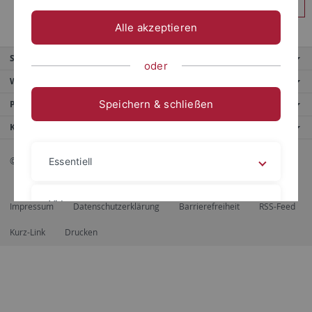
Anmelden
Alle akzeptieren
Service
oder
Weitere Angebote
Speichern & schließen
Portale
Kontaktinfo
© 2026 Eberhard Karls Universität Tübingen, Tübingen
Essentiell
Videos
Impressum
Datenschutzerklärung
Barrierefreiheit
RSS-Feed
Kurz-Link
Drucken
Impressum
Datenschutzerklärung