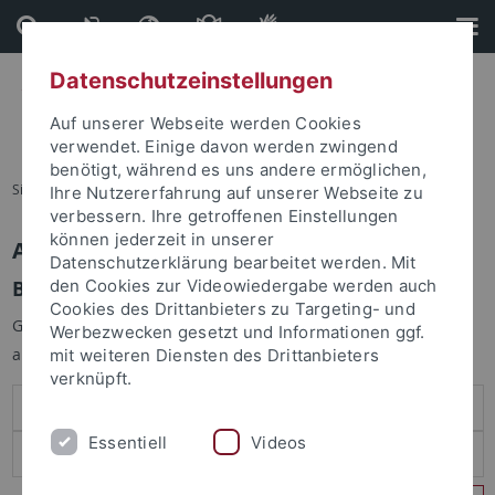
Direkt
Direkt
zum
zur
Inhalt
Fußleiste
Datenschutzeinstellungen
Auf unserer Webseite werden Cookies
verwendet. Einige davon werden zwingend
benötigt, während es uns andere ermöglichen,
Sie sind hier:
Startseite
Ihre Nutzererfahrung auf unserer Webseite zu
verbessern. Ihre getroffenen Einstellungen
können jederzeit in unserer
Anmelden
Datenschutzerklärung bearbeitet werden. Mit
Benutzeranmeldung
den Cookies zur Videowiedergabe werden auch
Cookies des Drittanbieters zu Targeting- und
Geben Sie Ihren Benutzernamen und Ihr Passwort an um sich
Werbezwecken gesetzt und Informationen ggf.
anzumelden:
mit weiteren Diensten des Drittanbieters
verknüpft.
Essentiell
Videos