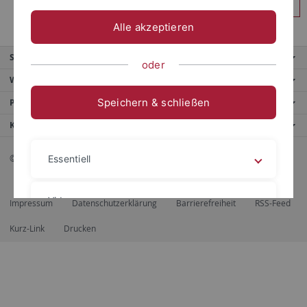
Anmelden
Alle akzeptieren
Service
oder
Weitere Angebote
Speichern & schließen
Portale
Kontaktinfo
© 2026 Eberhard Karls Universität Tübingen, Tübingen
Essentiell
Videos
Impressum
Datenschutzerklärung
Barrierefreiheit
RSS-Feed
Kurz-Link
Drucken
Impressum
Datenschutzerklärung