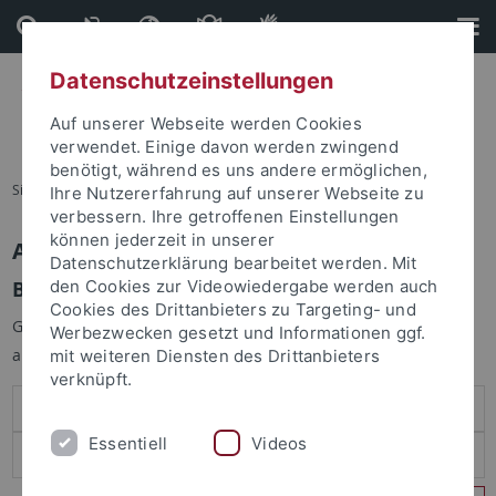
Direkt
Direkt
zum
zur
Inhalt
Fußleiste
Datenschutzeinstellungen
Auf unserer Webseite werden Cookies
verwendet. Einige davon werden zwingend
benötigt, während es uns andere ermöglichen,
Sie sind hier:
Startseite
Ihre Nutzererfahrung auf unserer Webseite zu
verbessern. Ihre getroffenen Einstellungen
können jederzeit in unserer
Anmelden
Datenschutzerklärung bearbeitet werden. Mit
Benutzeranmeldung
den Cookies zur Videowiedergabe werden auch
Cookies des Drittanbieters zu Targeting- und
Geben Sie Ihren Benutzernamen und Ihr Passwort an um sich
Werbezwecken gesetzt und Informationen ggf.
anzumelden:
mit weiteren Diensten des Drittanbieters
verknüpft.
Essentiell
Videos