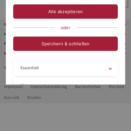
Anmelden
Alle akzeptieren
Service
oder
Weitere Angebote
Speichern & schließen
Portale
Kontaktinfo
© 2026 Eberhard Karls Universität Tübingen, Tübingen
Essentiell
Videos
Impressum
Datenschutzerklärung
Barrierefreiheit
RSS-Feed
Kurz-Link
Drucken
Impressum
Datenschutzerklärung