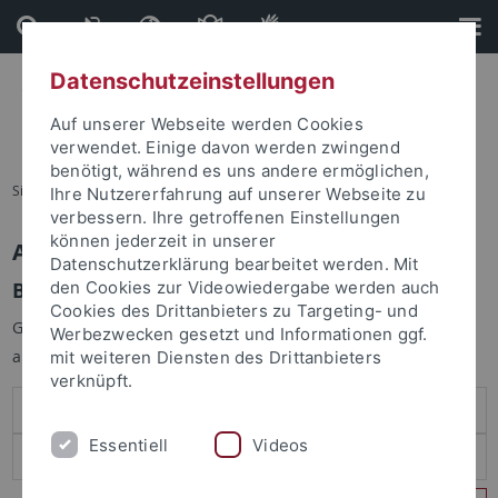
Direkt
Direkt
zum
zur
Inhalt
Fußleiste
Datenschutzeinstellungen
Auf unserer Webseite werden Cookies
verwendet. Einige davon werden zwingend
benötigt, während es uns andere ermöglichen,
Sie sind hier:
Startseite
Ihre Nutzererfahrung auf unserer Webseite zu
verbessern. Ihre getroffenen Einstellungen
können jederzeit in unserer
Anmelden
Datenschutzerklärung bearbeitet werden. Mit
Benutzeranmeldung
den Cookies zur Videowiedergabe werden auch
Cookies des Drittanbieters zu Targeting- und
Geben Sie Ihren Benutzernamen und Ihr Passwort an um sich
Werbezwecken gesetzt und Informationen ggf.
anzumelden:
mit weiteren Diensten des Drittanbieters
verknüpft.
Essentiell
Videos