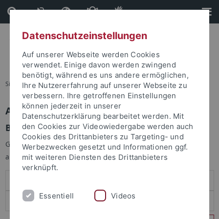
Direkt
Direkt
zum
zur
Inhalt
Fußleiste
Datenschutzeinstellungen
Auf unserer Webseite werden Cookies
verwendet. Einige davon werden zwingend
benötigt, während es uns andere ermöglichen,
Sie sind hier:
Startseite
Ihre Nutzererfahrung auf unserer Webseite zu
verbessern. Ihre getroffenen Einstellungen
können jederzeit in unserer
Anmelden
Datenschutzerklärung bearbeitet werden. Mit
Benutzeranmeldung
den Cookies zur Videowiedergabe werden auch
Cookies des Drittanbieters zu Targeting- und
Geben Sie Ihren Benutzernamen und Ihr Passwort an um sich
Werbezwecken gesetzt und Informationen ggf.
anzumelden:
mit weiteren Diensten des Drittanbieters
verknüpft.
Essentiell
Videos