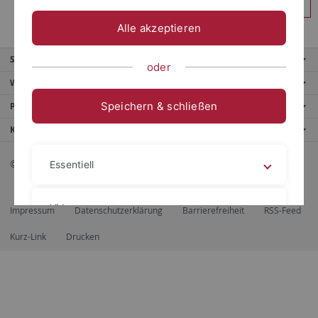
Anmelden
Alle akzeptieren
Service
oder
Weitere Angebote
Speichern & schließen
Portale
Kontaktinfo
© 2026 Eberhard Karls Universität Tübingen, Tübingen
Essentiell
Videos
Impressum
Datenschutzerklärung
Barrierefreiheit
RSS-Feed
Kurz-Link
Drucken
Impressum
Datenschutzerklärung