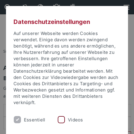
Direkt
Direkt
zum
zur
Inhalt
Fußleiste
Datenschutzeinstellungen
Auf unserer Webseite werden Cookies
verwendet. Einige davon werden zwingend
benötigt, während es uns andere ermöglichen,
Sie sind hier:
Startseite
Ihre Nutzererfahrung auf unserer Webseite zu
verbessern. Ihre getroffenen Einstellungen
können jederzeit in unserer
Anmelden
Datenschutzerklärung bearbeitet werden. Mit
Benutzeranmeldung
den Cookies zur Videowiedergabe werden auch
Cookies des Drittanbieters zu Targeting- und
Geben Sie Ihren Benutzernamen und Ihr Passwort an um sich
Werbezwecken gesetzt und Informationen ggf.
anzumelden:
mit weiteren Diensten des Drittanbieters
verknüpft.
Essentiell
Videos