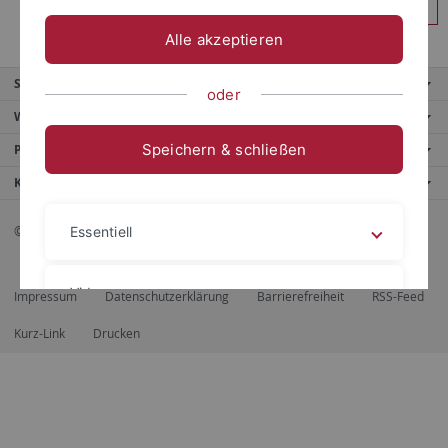
Anmelden
Alle akzeptieren
Service
oder
Weitere Angebote
Speichern & schließen
Portale
Kontaktinfo
© 2026 Eberhard Karls Universität Tübingen, Tübingen
Essentiell
Videos
Impressum
Datenschutzerklärung
Barrierefreiheit
RSS-Feed
Kurz-Link
Drucken
Impressum
Datenschutzerklärung