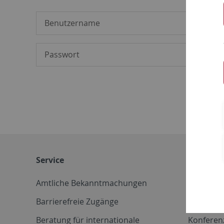
Service
Weitere 
Amtliche Bekanntmachungen
Betriebs
Barrierefreie Zugänge
CD-Vorla
Beratung für internationale
Konferen