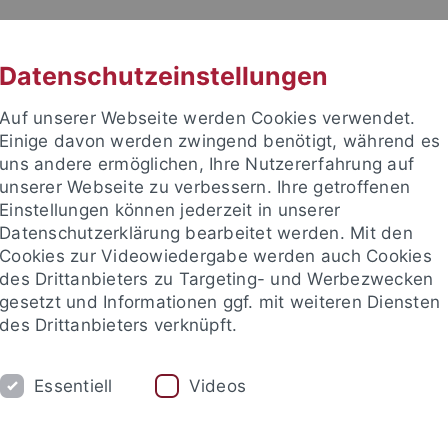
RACHE
UNI A-Z
KONTAKT
SUC
Datenschutzeinstellungen
Auf unserer Webseite werden Cookies verwendet.
Einige davon werden zwingend benötigt, während es
uns andere ermöglichen, Ihre Nutzererfahrung auf
unserer Webseite zu verbessern. Ihre getroffenen
TUDIUM
Einstellungen können jederzeit in unserer
FORSCHUNG
EINRICHTUNGE
Datenschutzerklärung bearbeitet werden. Mit den
Cookies zur Videowiedergabe werden auch Cookies
des Drittanbieters zu Targeting- und Werbezwecken
gesetzt und Informationen ggf. mit weiteren Diensten
des Drittanbieters verknüpft.
Essentiell
Videos
t an um sich anzumelden: