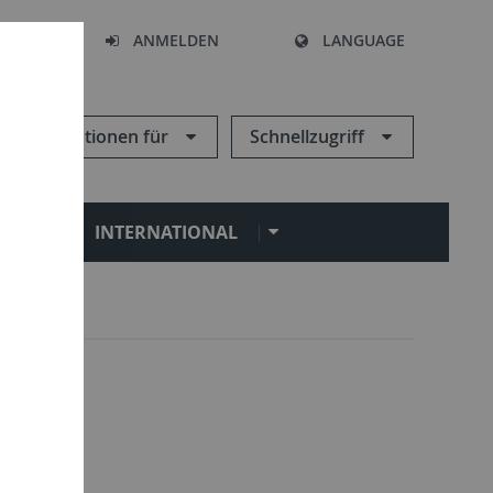
HEN
ANMELDEN
LANGUAGE
Informationen für
Schnellzugriff
N
INTERNATIONAL