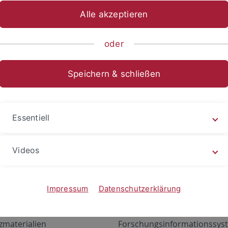
Alle akzeptieren
oder
Speichern & schließen
Essentiell
Videos
Angebote
Portale
zustand Netzwerk
ALMA
Impressum
Datenschutzerklärung
gen
Exchange Mail (OWA)
zmaterialien
Forschungsinformationssyst