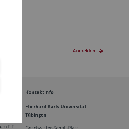
Anmelden
Kontaktinfo
Eberhard Karls Universität
Tübingen
em FIT
Geschwister-Scholl-Platz