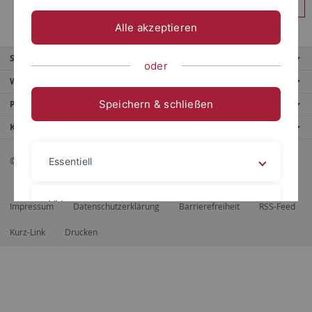
Anmelden
Alle akzeptieren
Service
oder
Weitere Angebote
Speichern & schließen
Portale
Kontaktinfo
© 2026 Eberhard Karls Universität Tübingen, Tübingen
Essentiell
Videos
Impressum
Datenschutzerklärung
Barrierefreiheit
RSS-Feed
Kurz-Link
Drucken
Impressum
Datenschutzerklärung