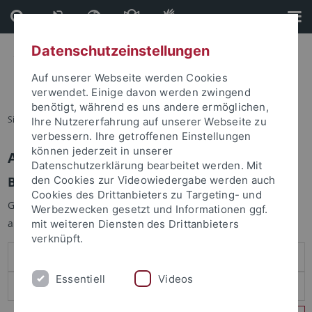
Direkt
Direkt
zum
zur
Inhalt
Fußleiste
Datenschutzeinstellungen
Auf unserer Webseite werden Cookies
verwendet. Einige davon werden zwingend
benötigt, während es uns andere ermöglichen,
Sie sind hier:
Startseite
Ihre Nutzererfahrung auf unserer Webseite zu
verbessern. Ihre getroffenen Einstellungen
können jederzeit in unserer
Anmelden
Datenschutzerklärung bearbeitet werden. Mit
Benutzeranmeldung
den Cookies zur Videowiedergabe werden auch
Cookies des Drittanbieters zu Targeting- und
Geben Sie Ihren Benutzernamen und Ihr Passwort an um sich
Werbezwecken gesetzt und Informationen ggf.
anzumelden:
mit weiteren Diensten des Drittanbieters
verknüpft.
Essentiell
Videos