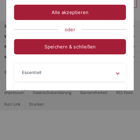
Anmelden
Alle akzeptieren
Service
oder
Weitere Angebote
Speichern & schließen
Portale
Kontaktinfo
© 2026 Eberhard Karls Universität Tübingen, Tübingen
Essentiell
Videos
Impressum
Datenschutzerklärung
Barrierefreiheit
RSS-Feed
Kurz-Link
Drucken
Impressum
Datenschutzerklärung