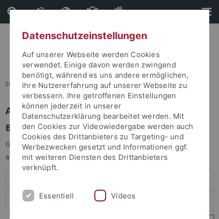
Direkt
Direkt
zum
zur
Inhalt
Fußleiste
Datenschutzeinstellungen
Auf unserer Webseite werden Cookies
verwendet. Einige davon werden zwingend
benötigt, während es uns andere ermöglichen,
Sie sind hier:
Startseite
Ihre Nutzererfahrung auf unserer Webseite zu
verbessern. Ihre getroffenen Einstellungen
können jederzeit in unserer
Anmelden
Datenschutzerklärung bearbeitet werden. Mit
Benutzeranmeldung
den Cookies zur Videowiedergabe werden auch
Cookies des Drittanbieters zu Targeting- und
Geben Sie Ihren Benutzernamen und Ihr Passwort an um sich
Werbezwecken gesetzt und Informationen ggf.
anzumelden:
mit weiteren Diensten des Drittanbieters
verknüpft.
Essentiell
Videos