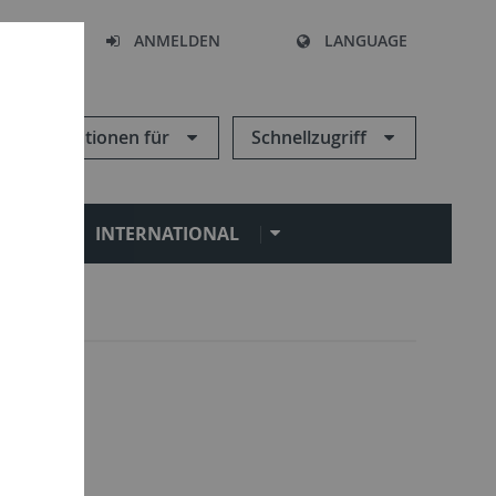
HEN
ANMELDEN
LANGUAGE
Informationen für
Schnellzugriff
N
INTERNATIONAL