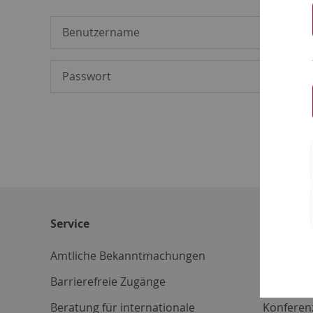
Service
Weitere 
Amtliche Bekanntmachungen
Betriebs
Barrierefreie Zugänge
CD-Vorla
Beratung für internationale
Konferen