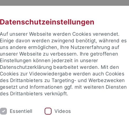
RACHE
UNI A-Z
KONTAKT
SUC
Datenschutzeinstellungen
Auf unserer Webseite werden Cookies verwendet.
Einige davon werden zwingend benötigt, während es
uns andere ermöglichen, Ihre Nutzererfahrung auf
unserer Webseite zu verbessern. Ihre getroffenen
TUDIUM
Einstellungen können jederzeit in unserer
FORSCHUNG
EINRICHTUNGE
Datenschutzerklärung bearbeitet werden. Mit den
Cookies zur Videowiedergabe werden auch Cookies
des Drittanbieters zu Targeting- und Werbezwecken
gesetzt und Informationen ggf. mit weiteren Diensten
des Drittanbieters verknüpft.
Essentiell
Videos
t an um sich anzumelden: