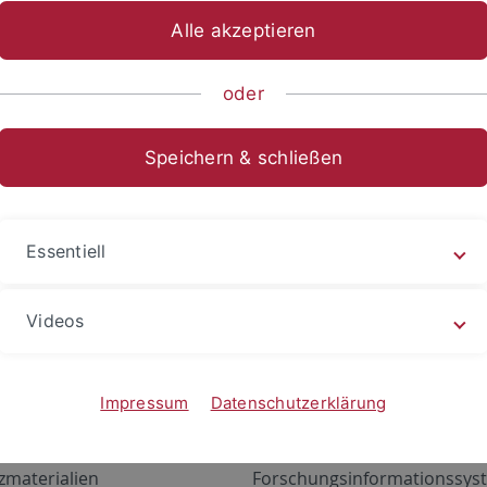
Alle akzeptieren
oder
Speichern & schließen
Essentiell
Videos
Angebote
Portale
zustand Netzwerk
ALMA
Impressum
Datenschutzerklärung
gen
Exchange Mail (OWA)
zmaterialien
Forschungsinformationssyst