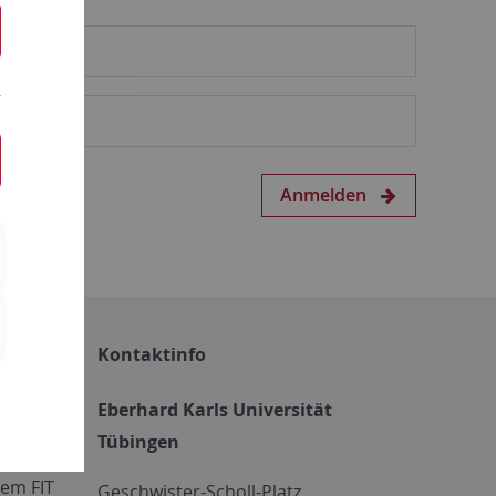
Anmelden
Kontaktinfo
Eberhard Karls Universität
Tübingen
em FIT
Geschwister-Scholl-Platz