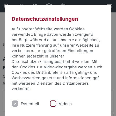
Direkt
Direkt
zum
zur
Inhalt
Fußleiste
Datenschutzeinstellungen
Auf unserer Webseite werden Cookies
verwendet. Einige davon werden zwingend
benötigt, während es uns andere ermöglichen,
Sie sind hier:
Startseite
Ihre Nutzererfahrung auf unserer Webseite zu
verbessern. Ihre getroffenen Einstellungen
können jederzeit in unserer
Anmelden
Datenschutzerklärung bearbeitet werden. Mit
Benutzeranmeldung
den Cookies zur Videowiedergabe werden auch
Cookies des Drittanbieters zu Targeting- und
Geben Sie Ihren Benutzernamen und Ihr Passwort an um sich
Werbezwecken gesetzt und Informationen ggf.
anzumelden:
mit weiteren Diensten des Drittanbieters
verknüpft.
Essentiell
Videos