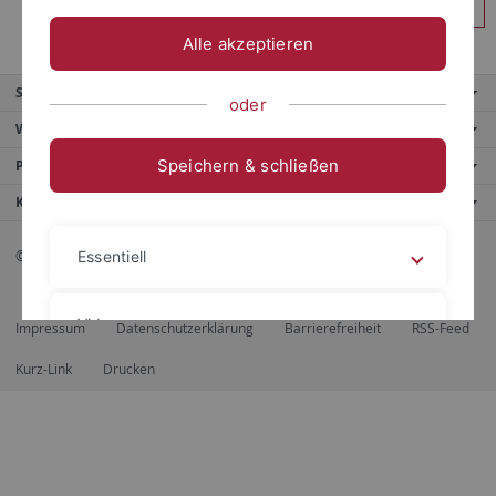
Anmelden
Alle akzeptieren
Service
oder
Weitere Angebote
Speichern & schließen
Portale
Kontaktinfo
© 2026 Eberhard Karls Universität Tübingen, Tübingen
Essentiell
Videos
Impressum
Datenschutzerklärung
Barrierefreiheit
RSS-Feed
Kurz-Link
Drucken
Impressum
Datenschutzerklärung