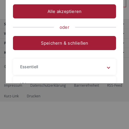
Anmelden
Alle akzeptieren
Service
oder
Weitere Angebote
Speichern & schließen
Portale
Kontaktinfo
© 2026 Eberhard Karls Universität Tübingen, Tübingen
Essentiell
Videos
Impressum
Datenschutzerklärung
Barrierefreiheit
RSS-Feed
Kurz-Link
Drucken
Impressum
Datenschutzerklärung