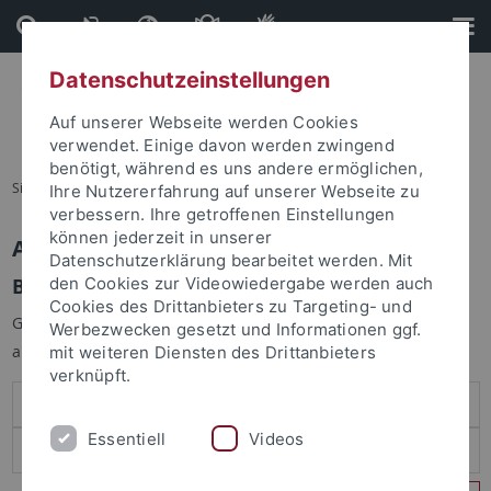
Direkt
Direkt
zum
zur
Inhalt
Fußleiste
Datenschutzeinstellungen
Auf unserer Webseite werden Cookies
verwendet. Einige davon werden zwingend
benötigt, während es uns andere ermöglichen,
Sie sind hier:
Startseite
Ihre Nutzererfahrung auf unserer Webseite zu
verbessern. Ihre getroffenen Einstellungen
können jederzeit in unserer
Anmelden
Datenschutzerklärung bearbeitet werden. Mit
Benutzeranmeldung
den Cookies zur Videowiedergabe werden auch
Cookies des Drittanbieters zu Targeting- und
Geben Sie Ihren Benutzernamen und Ihr Passwort an um sich
Werbezwecken gesetzt und Informationen ggf.
anzumelden:
mit weiteren Diensten des Drittanbieters
verknüpft.
Essentiell
Videos