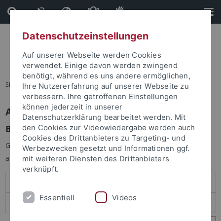
Direkt
Direkt
zum
zur
Inhalt
Fußleiste
Datenschutzeinstellungen
Auf unserer Webseite werden Cookies
verwendet. Einige davon werden zwingend
benötigt, während es uns andere ermöglichen,
Sie sind hier:
Startseite
Ihre Nutzererfahrung auf unserer Webseite zu
verbessern. Ihre getroffenen Einstellungen
können jederzeit in unserer
Anmelden
Datenschutzerklärung bearbeitet werden. Mit
Benutzeranmeldung
den Cookies zur Videowiedergabe werden auch
Cookies des Drittanbieters zu Targeting- und
Geben Sie Ihren Benutzernamen und Ihr Passwort an um sich
Werbezwecken gesetzt und Informationen ggf.
anzumelden:
mit weiteren Diensten des Drittanbieters
verknüpft.
Essentiell
Videos