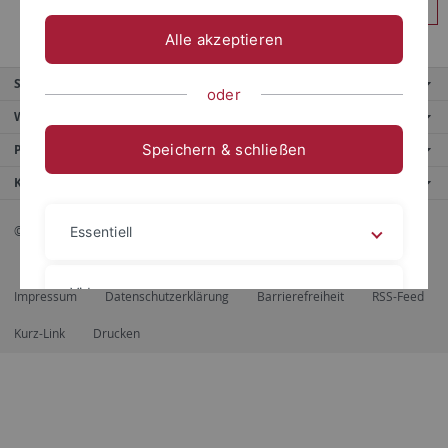
Anmelden
Alle akzeptieren
Service
oder
Weitere Angebote
Speichern & schließen
Portale
Kontaktinfo
© 2026 Eberhard Karls Universität Tübingen, Tübingen
Essentiell
Videos
Impressum
Datenschutzerklärung
Barrierefreiheit
RSS-Feed
Kurz-Link
Drucken
Impressum
Datenschutzerklärung