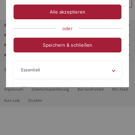
Anmelden
Alle akzeptieren
Service
oder
Weitere Angebote
Speichern & schließen
Portale
Kontaktinfo
© 2026 Eberhard Karls Universität Tübingen, Tübingen
Essentiell
Videos
Impressum
Datenschutzerklärung
Barrierefreiheit
RSS-Feed
Kurz-Link
Drucken
Impressum
Datenschutzerklärung