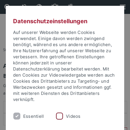
Direkt
Direkt
zum
zur
Inhalt
Fußleiste
Datenschutzeinstellungen
Auf unserer Webseite werden Cookies
verwendet. Einige davon werden zwingend
benötigt, während es uns andere ermöglichen,
Sie sind hier:
Startseite
Ihre Nutzererfahrung auf unserer Webseite zu
verbessern. Ihre getroffenen Einstellungen
können jederzeit in unserer
Anmelden
Datenschutzerklärung bearbeitet werden. Mit
Benutzeranmeldung
den Cookies zur Videowiedergabe werden auch
Cookies des Drittanbieters zu Targeting- und
Geben Sie Ihren Benutzernamen und Ihr Passwort an um sich
Werbezwecken gesetzt und Informationen ggf.
anzumelden:
mit weiteren Diensten des Drittanbieters
verknüpft.
Essentiell
Videos