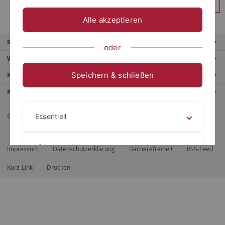
Anmelden
Alle akzeptieren
Service
oder
Weitere Angebote
Speichern & schließen
Portale
Kontaktinfo
© 2026 Eberhard Karls Universität Tübingen, Tübingen
Essentiell
Videos
Impressum
Datenschutzerklärung
Barrierefreiheit
RSS-Feed
Kurz-Link
Drucken
Impressum
Datenschutzerklärung