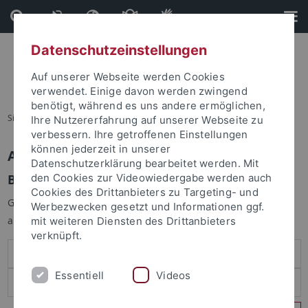
Direkt
Direkt
zum
zur
Inhalt
Fußleiste
Datenschutzeinstellungen
Auf unserer Webseite werden Cookies
verwendet. Einige davon werden zwingend
benötigt, während es uns andere ermöglichen,
Sie sind hier:
Startseite
Ihre Nutzererfahrung auf unserer Webseite zu
verbessern. Ihre getroffenen Einstellungen
können jederzeit in unserer
Anmelden
Datenschutzerklärung bearbeitet werden. Mit
Benutzeranmeldung
den Cookies zur Videowiedergabe werden auch
Cookies des Drittanbieters zu Targeting- und
Geben Sie Ihren Benutzernamen und Ihr Passwort an um sich
Werbezwecken gesetzt und Informationen ggf.
anzumelden:
mit weiteren Diensten des Drittanbieters
verknüpft.
Essentiell
Videos