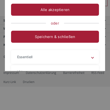
Anmelden
Alle akzeptieren
Service
oder
Weitere Angebote
Speichern & schließen
Portale
Kontaktinfo
© 2026 Eberhard Karls Universität Tübingen, Tübingen
Essentiell
Videos
Impressum
Datenschutzerklärung
Barrierefreiheit
RSS-Feed
Kurz-Link
Drucken
Impressum
Datenschutzerklärung