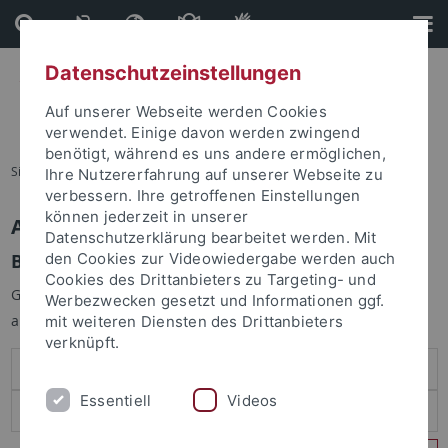
Direkt
Direkt
zum
zur
Inhalt
Fußleiste
Datenschutzeinstellungen
Auf unserer Webseite werden Cookies
verwendet. Einige davon werden zwingend
benötigt, während es uns andere ermöglichen,
Sie sind hier:
Startseite
Ihre Nutzererfahrung auf unserer Webseite zu
verbessern. Ihre getroffenen Einstellungen
können jederzeit in unserer
Anmelden
Datenschutzerklärung bearbeitet werden. Mit
Benutzeranmeldung
den Cookies zur Videowiedergabe werden auch
Cookies des Drittanbieters zu Targeting- und
Geben Sie Ihren Benutzernamen und Ihr Passwort an um sich
Werbezwecken gesetzt und Informationen ggf.
anzumelden:
mit weiteren Diensten des Drittanbieters
verknüpft.
Essentiell
Videos