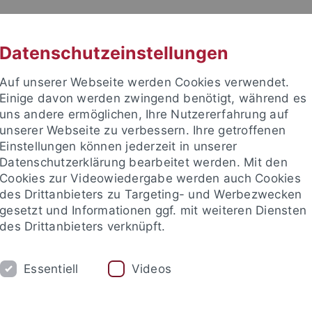
RACHE
UNI A-Z
KONTAKT
SUC
Datenschutzeinstellungen
Auf unserer Webseite werden Cookies verwendet.
Einige davon werden zwingend benötigt, während es
uns andere ermöglichen, Ihre Nutzererfahrung auf
unserer Webseite zu verbessern. Ihre getroffenen
TUDIUM
Einstellungen können jederzeit in unserer
FORSCHUNG
EINRICHTUNGE
Datenschutzerklärung bearbeitet werden. Mit den
Cookies zur Videowiedergabe werden auch Cookies
des Drittanbieters zu Targeting- und Werbezwecken
gesetzt und Informationen ggf. mit weiteren Diensten
des Drittanbieters verknüpft.
Essentiell
Videos
t an um sich anzumelden: