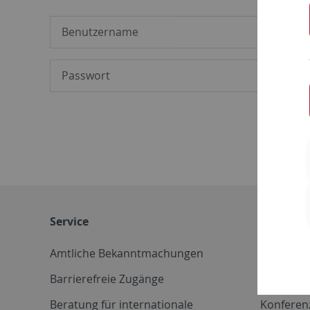
Service
Weitere 
Amtliche Bekanntmachungen
Betriebs
Barrierefreie Zugänge
CD-Vorla
Beratung für internationale
Konferen