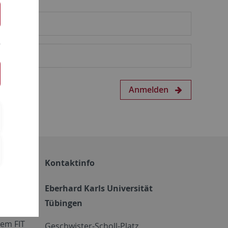
Anmelden
Kontaktinfo
Eberhard Karls Universität
Tübingen
em FIT
Geschwister-Scholl-Platz