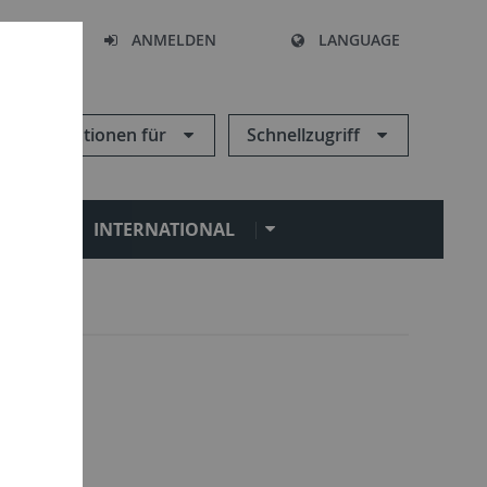
HEN
ANMELDEN
LANGUAGE
Informationen für
Schnellzugriff
N
INTERNATIONAL