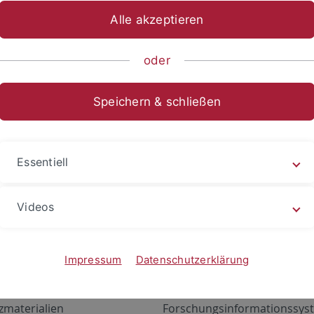
Alle akzeptieren
oder
Speichern & schließen
Essentiell
Videos
Angebote
Portale
zustand Netzwerk
ALMA
Impressum
Datenschutzerklärung
gen
Exchange Mail (OWA)
zmaterialien
Forschungsinformationssyst