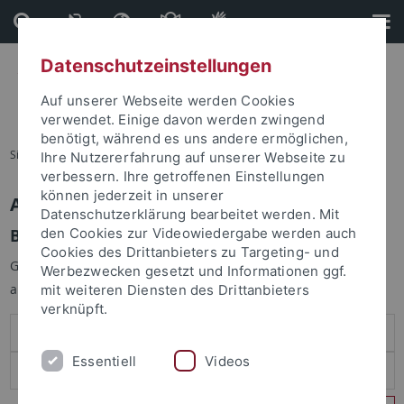
Direkt
Direkt
zum
zur
Inhalt
Fußleiste
Datenschutzeinstellungen
Auf unserer Webseite werden Cookies
verwendet. Einige davon werden zwingend
benötigt, während es uns andere ermöglichen,
Sie sind hier:
Startseite
Ihre Nutzererfahrung auf unserer Webseite zu
verbessern. Ihre getroffenen Einstellungen
können jederzeit in unserer
Anmelden
Datenschutzerklärung bearbeitet werden. Mit
Benutzeranmeldung
den Cookies zur Videowiedergabe werden auch
Cookies des Drittanbieters zu Targeting- und
Geben Sie Ihren Benutzernamen und Ihr Passwort an um sich
Werbezwecken gesetzt und Informationen ggf.
anzumelden:
mit weiteren Diensten des Drittanbieters
verknüpft.
Essentiell
Videos