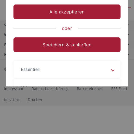
Anmelden
Alle akzeptieren
Service
oder
Weitere Angebote
Speichern & schließen
Portale
Kontaktinfo
© 2026 Eberhard Karls Universität Tübingen, Tübingen
Essentiell
Videos
Impressum
Datenschutzerklärung
Barrierefreiheit
RSS-Feed
Kurz-Link
Drucken
Impressum
Datenschutzerklärung