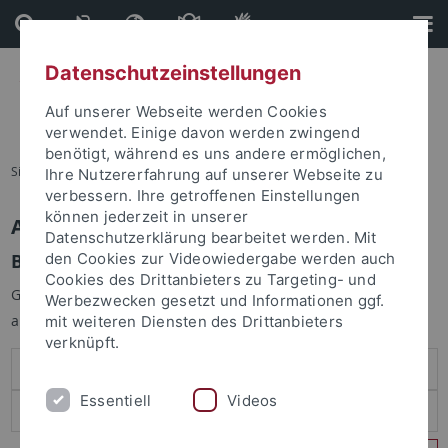
Direkt
Direkt
zum
zur
Inhalt
Fußleiste
Datenschutzeinstellungen
Auf unserer Webseite werden Cookies
verwendet. Einige davon werden zwingend
benötigt, während es uns andere ermöglichen,
Sie sind hier:
Startseite
Ihre Nutzererfahrung auf unserer Webseite zu
verbessern. Ihre getroffenen Einstellungen
können jederzeit in unserer
Anmelden
Datenschutzerklärung bearbeitet werden. Mit
Benutzeranmeldung
den Cookies zur Videowiedergabe werden auch
Cookies des Drittanbieters zu Targeting- und
Geben Sie Ihren Benutzernamen und Ihr Passwort an um sich
Werbezwecken gesetzt und Informationen ggf.
anzumelden:
mit weiteren Diensten des Drittanbieters
verknüpft.
Essentiell
Videos