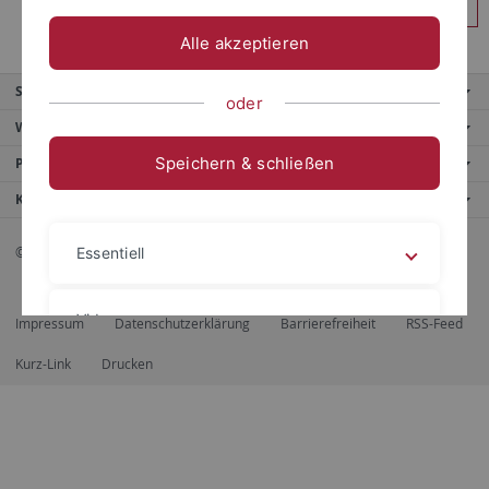
Anmelden
Alle akzeptieren
Service
oder
Weitere Angebote
Speichern & schließen
Portale
Kontaktinfo
© 2026 Eberhard Karls Universität Tübingen, Tübingen
Essentiell
Videos
Impressum
Datenschutzerklärung
Barrierefreiheit
RSS-Feed
Kurz-Link
Drucken
Impressum
Datenschutzerklärung