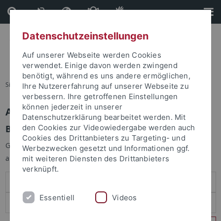
Direkt
Direkt
zum
zur
Inhalt
Fußleiste
Datenschutzeinstellungen
Auf unserer Webseite werden Cookies
verwendet. Einige davon werden zwingend
benötigt, während es uns andere ermöglichen,
Sie sind hier:
Startseite
Ihre Nutzererfahrung auf unserer Webseite zu
verbessern. Ihre getroffenen Einstellungen
können jederzeit in unserer
Anmelden
Datenschutzerklärung bearbeitet werden. Mit
Benutzeranmeldung
den Cookies zur Videowiedergabe werden auch
Cookies des Drittanbieters zu Targeting- und
Geben Sie Ihren Benutzernamen und Ihr Passwort an um sich
Werbezwecken gesetzt und Informationen ggf.
anzumelden:
mit weiteren Diensten des Drittanbieters
verknüpft.
Essentiell
Videos