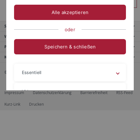
Anmelden
Alle akzeptieren
Service
oder
Weitere Angebote
Speichern & schließen
Portale
Kontaktinfo
© 2026 Eberhard Karls Universität Tübingen, Tübingen
Essentiell
Videos
Impressum
Datenschutzerklärung
Barrierefreiheit
RSS-Feed
Kurz-Link
Drucken
Impressum
Datenschutzerklärung