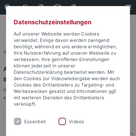
Direkt
Direkt
zum
zur
Inhalt
Fußleiste
Datenschutzeinstellungen
Auf unserer Webseite werden Cookies
verwendet. Einige davon werden zwingend
benötigt, während es uns andere ermöglichen,
Sie sind hier:
Startseite
Ihre Nutzererfahrung auf unserer Webseite zu
verbessern. Ihre getroffenen Einstellungen
können jederzeit in unserer
Anmelden
Datenschutzerklärung bearbeitet werden. Mit
Benutzeranmeldung
den Cookies zur Videowiedergabe werden auch
Cookies des Drittanbieters zu Targeting- und
Geben Sie Ihren Benutzernamen und Ihr Passwort an um sich
Werbezwecken gesetzt und Informationen ggf.
anzumelden:
mit weiteren Diensten des Drittanbieters
verknüpft.
Essentiell
Videos