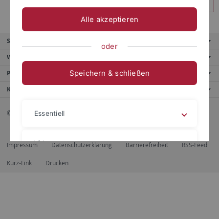
Anmelden
Alle akzeptieren
Service
oder
Weitere Angebote
Speichern & schließen
Portale
Kontaktinfo
© 2026 Eberhard Karls Universität Tübingen, Tübingen
Essentiell
Videos
Impressum
Datenschutzerklärung
Barrierefreiheit
RSS-Feed
Kurz-Link
Drucken
Impressum
Datenschutzerklärung