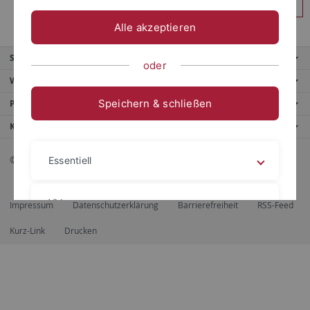
Anmelden
Alle akzeptieren
Service
oder
Weitere Angebote
Speichern & schließen
Portale
Kontaktinfo
© 2026 Eberhard Karls Universität Tübingen, Tübingen
Essentiell
Videos
Impressum
Datenschutzerklärung
Barrierefreiheit
RSS-Feed
Kurz-Link
Drucken
Impressum
Datenschutzerklärung