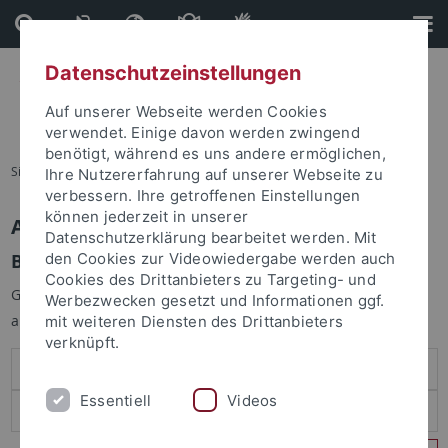
Direkt
Direkt
zum
zur
Inhalt
Fußleiste
Datenschutzeinstellungen
Auf unserer Webseite werden Cookies
verwendet. Einige davon werden zwingend
benötigt, während es uns andere ermöglichen,
Sie sind hier:
Startseite
Ihre Nutzererfahrung auf unserer Webseite zu
verbessern. Ihre getroffenen Einstellungen
können jederzeit in unserer
Anmelden
Datenschutzerklärung bearbeitet werden. Mit
Benutzeranmeldung
den Cookies zur Videowiedergabe werden auch
Cookies des Drittanbieters zu Targeting- und
Geben Sie Ihren Benutzernamen und Ihr Passwort an um sich
Werbezwecken gesetzt und Informationen ggf.
anzumelden:
mit weiteren Diensten des Drittanbieters
verknüpft.
Essentiell
Videos